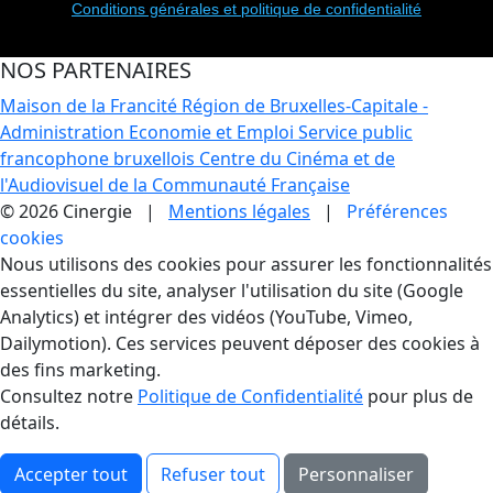
Conditions générales et politique de confidentialité
NOS PARTENAIRES
Maison de la Francité
Région de Bruxelles-Capitale -
Administration Economie et Emploi
Service public
francophone bruxellois
Centre du Cinéma et de
l'Audiovisuel de la Communauté Française
© 2026 Cinergie |
Mentions légales
|
Préférences
cookies
Gestion des Cookies
Nous utilisons des cookies pour assurer les fonctionnalités
essentielles du site, analyser l'utilisation du site (Google
Analytics) et intégrer des vidéos (YouTube, Vimeo,
Dailymotion). Ces services peuvent déposer des cookies à
des fins marketing.
Consultez notre
Politique de Confidentialité
pour plus de
détails.
Accepter tout
Refuser tout
Personnaliser