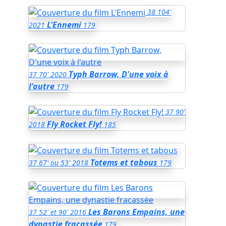
38
104'
L'Ennemi
2021
179
Typh Barrow, D'une voix à
37
70'
2020
l'autre
179
37
90'
Fly Rocket Fly!
2018
185
Totems et tabous
37
67' ou 53'
2018
179
Les Barons Empains, une
37
52' et 90'
2016
dynastie fracassée
179