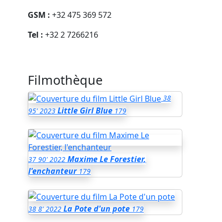
GSM :
+32 475 369 572
Tel :
+32 2 7266216
Filmothèque
38
Little Girl Blue
95'
2023
179
Maxime Le Forestier,
37
90'
2022
l'enchanteur
179
La Pote d'un pote
38
8'
2022
179