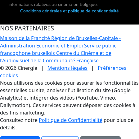
informations relatives au cinéma en Belgique.
Conditions générales et politique de confidentialité
NOS PARTENAIRES
Maison de la Francité
Région de Bruxelles-Capitale -
Administration Economie et Emploi
Service public
francophone bruxellois
Centre du Cinéma et de
l'Audiovisuel de la Communauté Française
© 2026 Cinergie |
Mentions légales
|
Préférences
cookies
Gestion des Cookies
Nous utilisons des cookies pour assurer les fonctionnalités
essentielles du site, analyser l'utilisation du site (Google
Analytics) et intégrer des vidéos (YouTube, Vimeo,
Dailymotion). Ces services peuvent déposer des cookies à
des fins marketing.
Consultez notre
Politique de Confidentialité
pour plus de
détails.