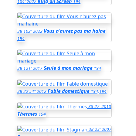
King on Screen
104'
2022
194
Vous n'aurez pas ma haine
38
102'
2022
194
Seule à mon mariage
38
121'
2017
194
Fable domestique
38
22'54"
2012
194,194
38
27'
2010
Thermes
194
38
23'
2007