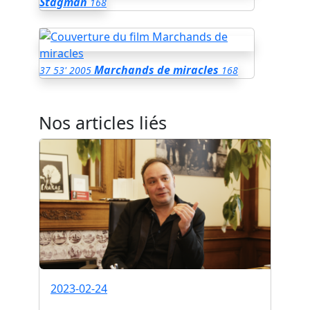
Stagman
168
Marchands de miracles
37
53'
2005
168
Nos articles liés
2023-02-24