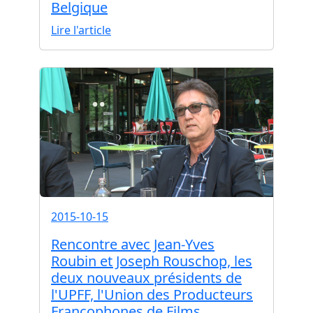
Belgique
Lire l'article
2015-10-15
Rencontre avec Jean-Yves
Roubin et Joseph Rouschop, les
deux nouveaux présidents de
l'UPFF, l'Union des Producteurs
Francophones de Films