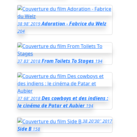
Adoration - Fabrice du Welz
38
98'
2019
204
From Toilets To Stages
37
83'
2018
194
Des cowboys et des indiens :
37
68'
2018
le cinéma de Patar et Aubier
194
38
20'30''
2017
Side B
158