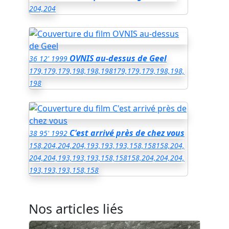
204,204
OVNIS au-dessus de Geel
36
12'
1999
179,179,179,198,198,198
179,179,179,198,198,
198
C'est arrivé près de chez vous
38
95'
1992
158,204,204,204,193,193,193,158,158
158,204,
204,204,193,193,193,158,158
158,204,204,204,
193,193,193,158,158
Nos articles liés