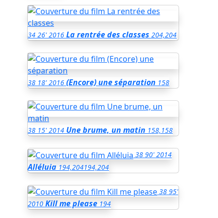
La rentrée des classes
34
26'
2016
204,204
(Encore) une séparation
38
18'
2016
158
Une brume, un matin
38
15'
2014
158,158
38
90'
2014
Alléluia
194,204
194,204
38
95'
Kill me please
2010
194