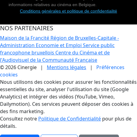
informations relatives au cinéma en Belgique.
Conditions générales et politique de confidentialité
NOS PARTENAIRES
Maison de la Francité
Région de Bruxelles-Capitale -
Administration Economie et Emploi
Service public
francophone bruxellois
Centre du Cinéma et de
l'Audiovisuel de la Communauté Française
© 2026 Cinergie |
Mentions légales
|
Préférences
cookies
Gestion des Cookies
Nous utilisons des cookies pour assurer les fonctionnalités
essentielles du site, analyser l'utilisation du site (Google
Analytics) et intégrer des vidéos (YouTube, Vimeo,
Dailymotion). Ces services peuvent déposer des cookies à
des fins marketing.
Consultez notre
Politique de Confidentialité
pour plus de
détails.