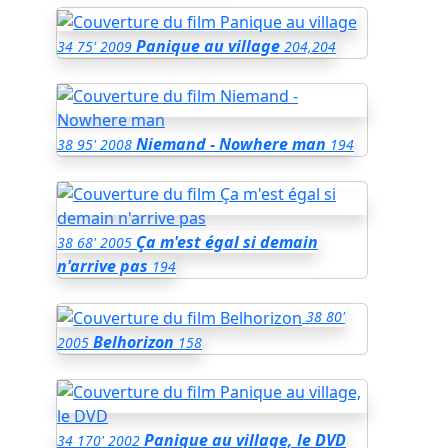
Panique au village
34
75'
2009
204,204
Niemand - Nowhere man
38
95'
2008
194
Ça m'est égal si demain
38
68'
2005
n'arrive pas
194
38
80'
Belhorizon
2005
158
Panique au village, le DVD
34
170'
2002