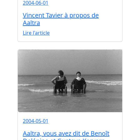
2004-06-01
Vincent Tavier à propos de
Aaltra
Lire l'article
2004-05-01
Aaltra, vous avez dit de Benoît