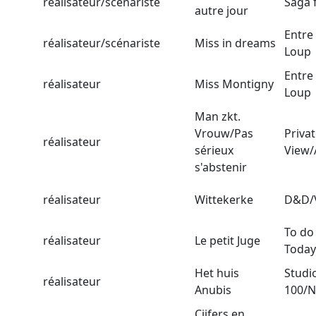
réalisateur/scénariste
Saga 
autre jour
Entre
réalisateur/scénariste
Miss in dreams
Loup
Entre
réalisateur
Miss Montigny
Loup
Man zkt.
Vrouw/Pas
Priva
réalisateur
sérieux
View/
s'abstenir
réalisateur
Wittekerke
D&D/
To do
réalisateur
Le petit Juge
Today
Het huis
Studi
réalisateur
Anubis
100/N
Cijfers en