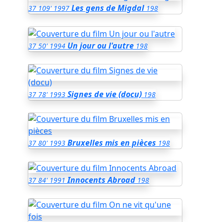
Les gens de Migdal
37
109'
1997
198
Un jour ou l'autre
37
50'
1994
198
Signes de vie (docu)
37
78'
1993
198
Bruxelles mis en pièces
37
80'
1993
198
Innocents Abroad
37
84'
1991
198