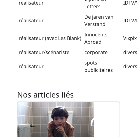
réalisateur
IDTV
Letters
De jaren van
réalisateur
IDTV
Verstand
Innocents
réalisateur (avec Les Blank)
Vixpi
Abroad
réalisateur/scénariste
corporate
diver
spots
réalisateur
diver
publicitaires
Nos articles liés