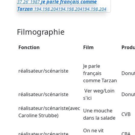
je parle français comme
37
26'
1987
Tarzan
194,198,204
194,198,204
194,198,204
Filmographie
Fonction
Film
Produ
Je parle
réalisateur/scénariste
français
Donut
comme Tarzan
Ver weg/Loin
réalisateur/scénariste
Donut
s'ici
réalisateur/scénariste(avec
Une mouche
CVB
Caroline Strubbe)
dans la salade
On ne vit
réalisateur/scénariste
CBA