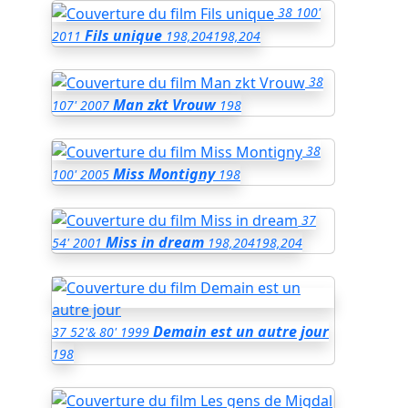
38
100'
Fils unique
2011
198,204
198,204
38
Man zkt Vrouw
107'
2007
198
38
Miss Montigny
100'
2005
198
37
Miss in dream
54'
2001
198,204
198,204
Demain est un autre jour
37
52'& 80'
1999
198