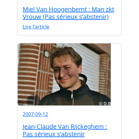
Miel Van Hoogenbemt : Man zkt
Vrouw (Pas sérieux s’abstenir)
Lire l'article
2007-09-12
Jean-Claude Van Rijckeghem :
Pas sérieux s’abstenir