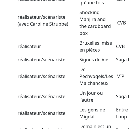
qu'une fois
Shocking
réalisateur/scénariste
Manjira and
CVB
(avec Caroline Strubbe)
the cardboard
box
Bruxelles, mise
réalisateur
CVB
en pièces
réalisateur/scénariste
Signes de Vie
Saga 
De
réalisateur/scénariste
Pechvogels/Les
VIP
Malchanceux
Un jour ou
réalisateur/scénariste
Saga 
l'autre
Les gens de
Entre
réalisateur/scénariste
Migdal
Loup
Demain est un