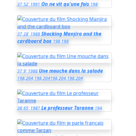
On ne vit qu'une fois
37
52'
1991
198
Shocking Manjira and the
37
28'
1988
cardboard box
198,198
Une mouche dans la salade
37
9'
1988
198,204,198,204
198,204,198,204
Le professeur Taranne
38
65'
1987
194