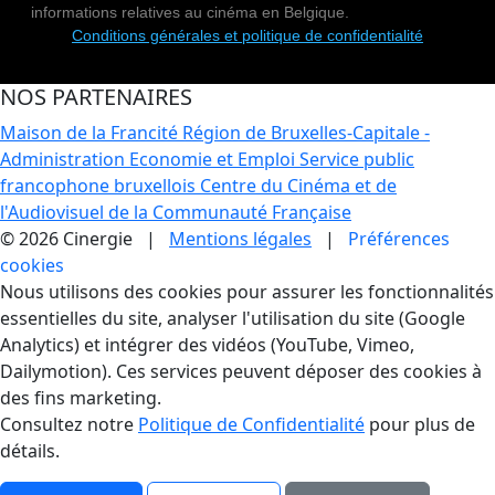
informations relatives au cinéma en Belgique.
Conditions générales et politique de confidentialité
NOS PARTENAIRES
Maison de la Francité
Région de Bruxelles-Capitale -
Administration Economie et Emploi
Service public
francophone bruxellois
Centre du Cinéma et de
l'Audiovisuel de la Communauté Française
© 2026 Cinergie |
Mentions légales
|
Préférences
cookies
Gestion des Cookies
Nous utilisons des cookies pour assurer les fonctionnalités
essentielles du site, analyser l'utilisation du site (Google
Analytics) et intégrer des vidéos (YouTube, Vimeo,
Dailymotion). Ces services peuvent déposer des cookies à
des fins marketing.
Consultez notre
Politique de Confidentialité
pour plus de
détails.