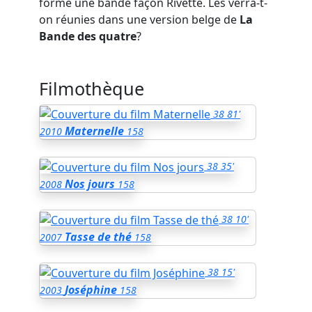
forme une bande façon Rivette. Les verra-t-
on réunies dans une version belge de
La
Bande des quatre
?
Filmothèque
38
81'
Maternelle
2010
158
38
35'
Nos jours
2008
158
38
10'
Tasse de thé
2007
158
38
15'
Joséphine
2003
158