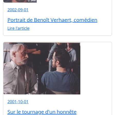
2002-09-01
Portrait de Benoît Verhaert, comédien
Lire l'article
2001-10-01
Sur le tournage d'un honnête