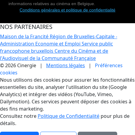
informations relatives au cinéma en Belgique.
Conditions générales et politique de confidentialité
NOS PARTENAIRES
Maison de la Francité
Région de Bruxelles-Capitale -
Administration Economie et Emploi
Service public
francophone bruxellois
Centre du Cinéma et de
l'Audiovisuel de la Communauté Française
© 2026 Cinergie |
Mentions légales
|
Préférences
cookies
Gestion des Cookies
Nous utilisons des cookies pour assurer les fonctionnalités
essentielles du site, analyser l'utilisation du site (Google
Analytics) et intégrer des vidéos (YouTube, Vimeo,
Dailymotion). Ces services peuvent déposer des cookies à
des fins marketing.
Consultez notre
Politique de Confidentialité
pour plus de
détails.