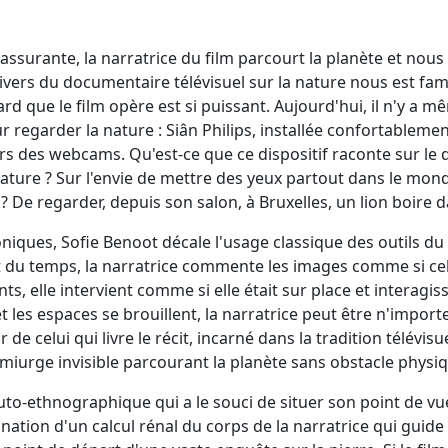
assurante, la narratrice du film parcourt la planète et nous 
ivers du documentaire télévisuel sur la nature nous est famil
rd que le film opère est si puissant. Aujourd'hui, il n'y a m
 regarder la nature : Siân Philips, installée confortablemen
rs des webcams. Qu'est-ce que ce dispositif raconte sur le
nature ? Sur l'envie de mettre des yeux partout dans le mond
 De regarder, depuis son salon, à Bruxelles, un lion boire da
niques, Sofie Benoot décale l'usage classique des outils du
rt du temps, la narratrice commente les images comme si cel
s, elle intervient comme si elle était sur place et interagi
et les espaces se brouillent, la narratrice peut être n'impor
 de celui qui livre le récit, incarné dans la tradition télévi
miurge invisible parcourant la planète sans obstacle physiq
uto-ethnographique qui a le souci de situer son point de vue, 
ination d'un calcul rénal du corps de la narratrice qui guide l