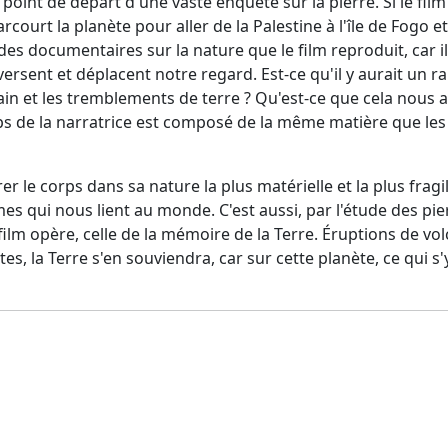
 point de départ d'une vaste enquête sur la pierre. Si le film
court la planète pour aller de la Palestine à l'île de Fogo et 
des documentaires sur la nature que le film reproduit, car il
versent et déplacent notre regard. Est-ce qu'il y aurait un r
 et les tremblements de terre ? Qu'est-ce que cela nous ap
rps de la narratrice est composé de la même matière que le
rer le corps dans sa nature la plus matérielle et la plus frag
mes qui nous lient au monde. C'est aussi, par l'étude des pi
film opère, celle de la mémoire de la Terre. Éruptions de 
s, la Terre s'en souviendra, car sur cette planète, ce qui s