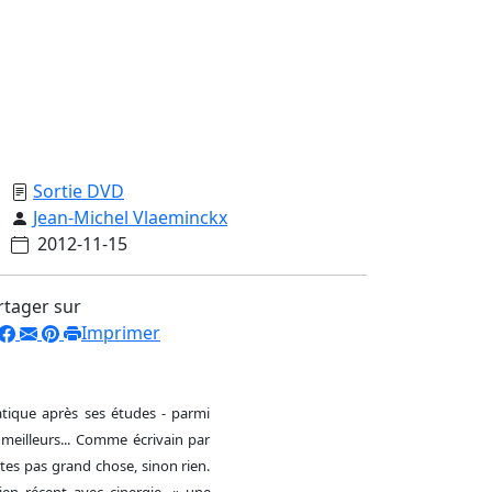
Sortie DVD
Jean-Michel Vlaeminckx
2012-11-15
rtager sur
Imprimer
ratique après ses études - parmi
s meilleurs... Comme écrivain par
tes pas grand chose, sinon rien.
ien récent avec cinergie, « une