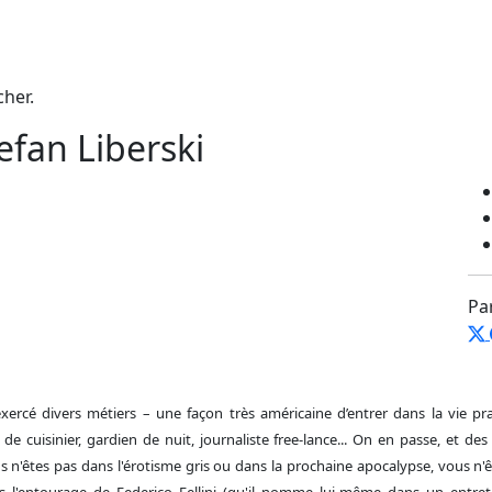
cher.
efan Liberski
Pa
exercé divers métiers – une façon très américaine d’entrer dans la vie p
e cuisinier, gardien de nuit, journaliste free-lance... On en passe, et de
s n'êtes pas dans l'érotisme gris ou dans la prochaine apocalypse, vous n'ê
s l'entourage de Federico Fellini (qu'il nomme lui-même dans un entret