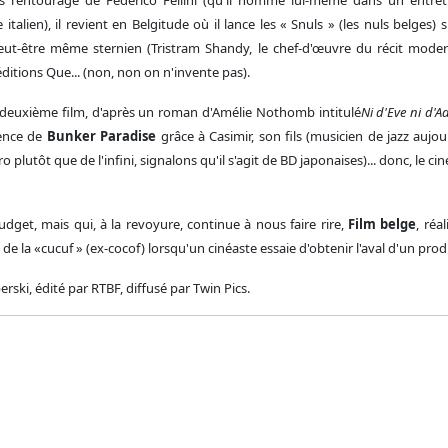
alien), il revient en Belgitude où il lance les « Snuls » (les nuls belges) s
peut-être même sternien (Tristram Shandy, le chef-d'œuvre du récit moder
ditions Que... (non, non on n'invente pas).
deuxième film, d'après un roman d'Amélie Nothomb intitulé
Ni d'Eve ni d'
uence de
Bunker Paradise
grâce à Casimir, son fils (musicien de jazz aujo
ro plutôt que de l'infini, signalons qu'il s'agit de BD japonaises)... donc, le 
udget, mais qui, à la revoyure, continue à nous faire rire,
Film belge
, réa
 de la «cucuf » (ex-cocof) lorsqu'un cinéaste essaie d'obtenir l'aval d'un prod
erski, édité par RTBF, diffusé par Twin Pics.