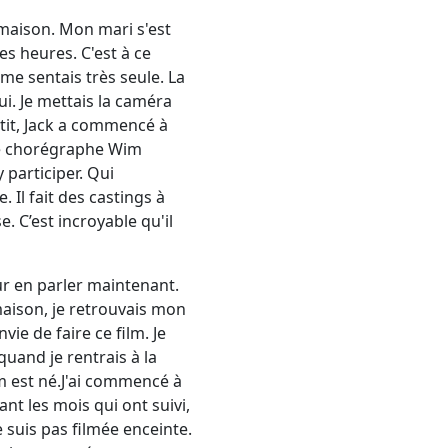
 maison. Mon mari s'est
es heures. C'est à ce
 me sentais très seule. La
i. Je mettais la caméra
etit, Jack a commencé à
: le chorégraphe Wim
participer. Qui
 Il fait des castings à
e. C’est incroyable qu'il
ur en parler maintenant.
maison, je retrouvais mon
vie de faire ce film. Je
uand je rentrais à la
 est né.J'ai commencé à
ant les mois qui ont suivi,
e suis pas filmée enceinte.