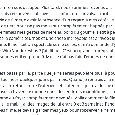
t je m 'en suis occupée. Plus tard, nous sommes revenus à la
me suis retrouvée seule avec cet enfant qui convulsait toutes l
e de filmer, d'avoir la présence d'un regard à mes côtés. Je
 de tiers pour ne pas me sentir complètement happée par lu
e filmais mes gestes de mère au bord du gouffre. Petit à p
aissé la caméra tourner, et une chose incroyable est arrivée 
. Il montait un spectacle sur le corps, et m'a demandé d'y 
 Wim Vandekeybus ? J'ai dit oui. C’est un grand chorégraphe.
sonnes et il en prend 0. Moi, je n’ai pas fait d’études de dans
 passé par là, parce que je ne serais peut-être plus là po
 tournées quelques jours par mois. Quand je rentrais à la 
 aller-retour entre l'extérieur et l'intérieur qui m'a donné en
ses à travers le monde dans des endroits magnifiques, et q
emme au foyer complètement dévouée. Voilà comment le film
 aille mal. . J'ai des images de lui entre 0 et 3 semaines.Pend
i pas filmé, je devais garder mes yeux pour l'observer.Je ne m