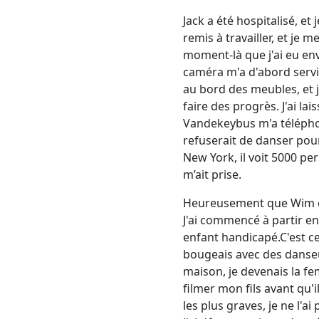
Jack a été hospitalisé, e
remis à travailler, et je 
moment-là que j'ai eu envi
caméra m'a d'abord servi
au bord des meubles, et j
faire des progrès. J'ai l
Vandekeybus m'a téléphoné
refuserait de danser pour
New York, il voit 5000 per
m’ait prise.
Heureusement que Wim est
J'ai commencé à partir en
enfant handicapé.C'est cet
bougeais avec des danseu
maison, je devenais la f
filmer mon fils avant qu'il
les plus graves, je ne l'a