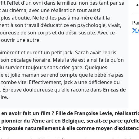
t l'effet d'un ovni dans le milieu, non pas tant par sa
 au cinéma, avec une réalisation tout aussi
us aboutie. Ne le dites pas à ma mère était la
Pa
nt à son travail d’éducatrice en psychologie, vivait,
moureuse de son corps et du désir suscité. Avec ce
 ouvrir une autre.
imèrent et eurent un petit Jack. Sarah avait repris
 son décalage horaire. Mais la vie est ainsi faite qu'on
ndu survient toujours sans crier gare. Quelques
lle et jolie maman se rend compte que le bébé n’a pas
tombe vite. Effectivement, Jack a une déficience du
s. Épreuve douloureuse qu'elle raconte dans
En cas de
ire.
n avoir fait un film ? Fille de Françoise Levie, réalisatrice
 pionnier du 7ème art en Belgique, serait-ce parce qu’ell
st imposée naturellement à elle comme moyen d'existenc