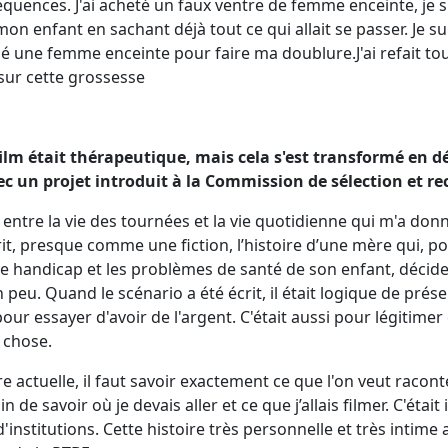
séquences. J'ai acheté un faux ventre de femme enceinte, je 
mon enfant en sachant déjà tout ce qui allait se passer. Je s
isé une femme enceinte pour faire ma doublure.J'ai refait to
sur cette grossesse
 film était thérapeutique, mais cela s'est transformé en
 un projet introduit à la Commission de sélection et re
t entre la vie des tournées et la vie quotidienne qui m'a donné 
crit, presque comme une fiction, l’histoire d’une mère qui, p
e handicap et les problèmes de santé de son enfant, décide
peu. Quand le scénario a été écrit, il était logique de prése
 essayer d'avoir de l'argent. C'était aussi pour légitimer c
 chose.
re actuelle, il faut savoir exactement ce que l'on veut raconte
in de savoir où je devais aller et ce que j’allais filmer. C'éta
 d'institutions. Cette histoire très personnelle et très intime