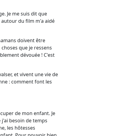
e. Je me suis dit que
e autour du film m'a aidé
 mamans doivent être
es choses que je ressens
ablement dévouée ! C'est
lser, et vivent une vie de
onne : comment font les
'occuper de mon enfant. Je
 j'ai besoin de temps
e, les hôtesses
enfant. Pour pouvoir bien