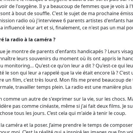
avoir de l'oxygène. Il y a beaucoup de femmes que je vois à l'h
sont à bout de souffle. C'est le sujet de ma prochaine émissi
ission radio où j'interviewe 6 parents artistes d'enfants ha
a influencé leur art et si, finalement, ce n'est pas un mal po
ré la radio à la caméra ?
ue je montre de parents d'enfants handicapés ? Leurs visage
onnaître leurs souvenirs du moment où ils ont appris le hand
u monitoring… Qu'est-ce qu'on leur a dit ? Qu'est-ce qui leur
été le son qui leur a rappelé que la vie était encore là ? C'est
ire un film, c'est très lourd. Mon fils me prend beaucoup de
male, travailler temps plein. La radio est une manière plus l
 comme un autre de s'exprimer sur la vie, sur les chocs. Ma
idère pas comme cinéaste, même si j'ai fait deux films. Je su
chose tous les jours. C’est cela qui m'aide à tenir le coup.
la caméra et la poser. J’aime prendre le temps de composer
 pour moi. C’est la réalité qui a inspiré les images que l’on voi