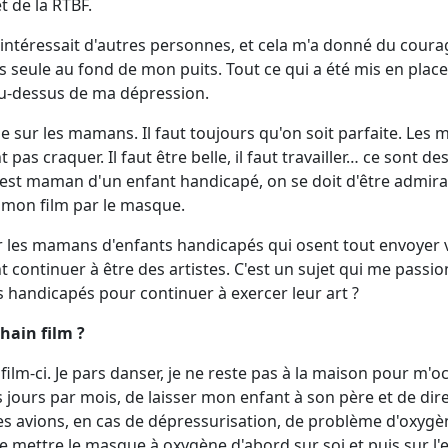
 de la RTBF.
intéressait d'autres personnes, et cela m'a donné du courag
as seule au fond de mon puits. Tout ce qui a été mis en plac
au-dessus de ma dépression.
e sur les mamans. Il faut toujours qu'on soit parfaite. Les
t pas craquer. Il faut être belle, il faut travailler… ce sont d
 est maman d'un enfant handicapé, on se doit d'être admir
 mon film par le masque.
ar les mamans d'enfants handicapés qui osent tout envoyer va
t continuer à être des artistes. C'est un sujet qui me passi
s handicapés pour continuer à exercer leur art ?
chain film ?
ce film-ci. Je pars danser, je ne reste pas à la maison pour m
 jours par mois, de laisser mon enfant à son père et de dire
 avions, en cas de dépressurisation, de problème d'oxygèn
e mettre le masque à oxygène d'abord sur soi et puis sur l'