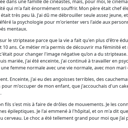
evée dans une famille de cinéastes, mais, pour moi, le cinéma 
ité qui m'a fait énormément souffrir. Mon père était chef élec
 était très peu là. J'ai dû me débrouiller seule assez jeune, e
préféré la psychologie pour m'orienter vers l'aide aux pers
pés mentaux.
sur le striptease parce que la vie a fait qu'en plus d'être éduc
t 10 ans. Ce métier m'a permis de découvrir ma féminité et 
lm, c'était pour changer l'image négative qu’on a du striptease
s mariée, j'ai été enceinte, j'ai continué à travailler en psychi
nir une femme normale avec une vie normale, avec mon mari 
nt. Enceinte, j'ai eu des angoisses terribles, des cauchemars
as pour m'occuper de mon enfant, que j'accouchais d'un cak
.
n fils s'est mis à faire de drôles de mouvements. Je les conn
es épileptiques. Je l'ai emmené à l'hôpital, et on m'a dit que c
 cerveau. Le choc a été tellement grand pour moi que j’ai pe