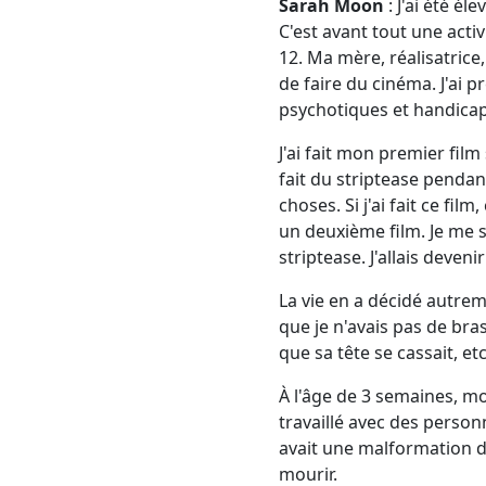
Sarah Moon
: J'ai été él
C'est avant tout une activ
12. Ma mère, réalisatrice,
de faire du cinéma. J'ai 
psychotiques et handica
J'ai fait mon premier film 
fait du striptease pendan
choses. Si j'ai fait ce fi
un deuxième film. Je me sui
striptease. J'allais deve
La vie en a décidé autreme
que je n'avais pas de br
que sa tête se cassait, etc
À l'âge de 3 semaines, mo
travaillé avec des personn
avait une malformation du
mourir.