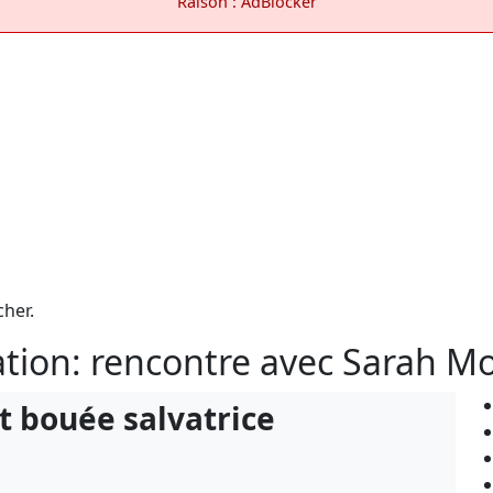
Raison : AdBlocker
cher.
ation: rencontre avec Sarah M
t bouée salvatrice