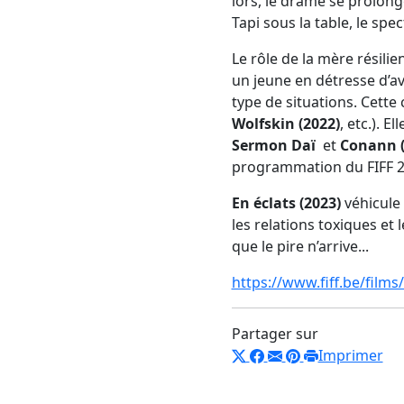
lors, le drame se prolonge
Tapi sous la table, le spe
Le rôle de la mère résili
un jeune en détresse d’a
type de situations. Cette
Wolfskin (2022)
, etc.). E
Sermon Daï
et
Conann (
programmation du FIFF 2
En éclats (2023)
véhicule 
les relations toxiques et 
que le pire n’arrive...
https://www.fiff.be/films
Partager sur
Imprimer