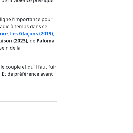
 de la violence physique.
uligne l’importance pour
ragie à temps dans ce
ore
,
Les Glaçons (2019)
,
aison (2023),
de
Paloma
ein de la
e couple et qu’il faut fuir
e. Et de préférence avant