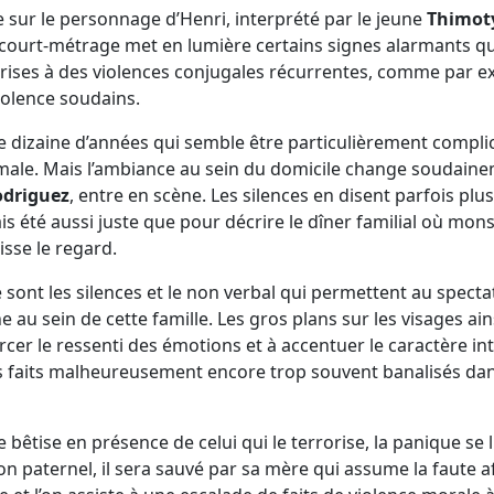
 sur le personnage d’Henri, interprété par le jeune
Thimot
ce court-métrage met en lumière certains signes alarmants q
prises à des violences conjugales récurrentes, comme par
violence soudains.
e dizaine d’années qui semble être particulièrement complic
male. Mais l’ambiance au sein du domicile change soudaine
odriguez
, entre en scène. Les silences en disent parfois plu
is été aussi juste que pour décrire le dîner familial où mon
se le regard.
e sont les silences et le non verbal qui permettent au spec
 au sein de cette famille. Les gros plans sur les visages ai
cer le ressenti des émotions et à accentuer le caractère int
 faits malheureusement encore trop souvent banalisés dan
te bêtise en présence de celui qui le terrorise, la panique se l
son paternel, il sera sauvé par sa mère qui assume la faute a