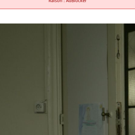
Raison : AdBlocker