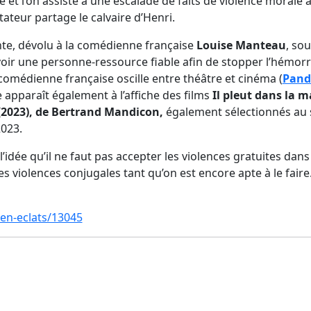
 et l’on assiste à une escalade de faits de violence morale à
ctateur partage le calvaire d’Henri.
ente, dévolu à la comédienne française
Louise Manteau
, so
voir une personne-ressource fiable afin de stopper l’hémor
 comédienne française oscille entre théâtre et cinéma (
Pand
lle apparaît également à l’affiche des films
Il pleut dans la m
2023), de Bertrand Mandicon,
également sélectionnés au s
023.
l’idée qu’il ne faut pas accepter les violences gratuites dans l
les violences conjugales tant qu’on est encore apte à le fair
/en-eclats/13045