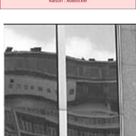
Raison : AdBlocker