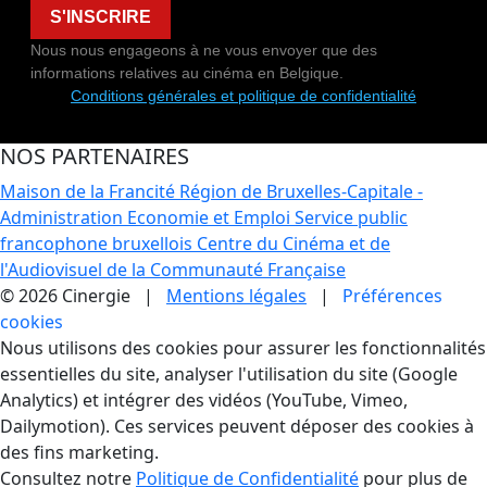
S'INSCRIRE
Nous nous engageons à ne vous envoyer que des
informations relatives au cinéma en Belgique.
Conditions générales et politique de confidentialité
NOS PARTENAIRES
Maison de la Francité
Région de Bruxelles-Capitale -
Administration Economie et Emploi
Service public
francophone bruxellois
Centre du Cinéma et de
l'Audiovisuel de la Communauté Française
© 2026 Cinergie |
Mentions légales
|
Préférences
cookies
Gestion des Cookies
Nous utilisons des cookies pour assurer les fonctionnalités
essentielles du site, analyser l'utilisation du site (Google
Analytics) et intégrer des vidéos (YouTube, Vimeo,
Dailymotion). Ces services peuvent déposer des cookies à
des fins marketing.
Consultez notre
Politique de Confidentialité
pour plus de