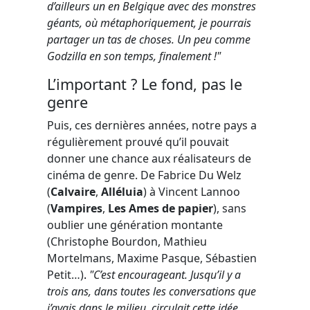
d’ailleurs un en Belgique avec des monstres
géants, où métaphoriquement, je pourrais
partager un tas de choses. Un peu comme
Godzilla en son temps, finalement !"
L’important ? Le fond, pas le
genre
Puis, ces dernières années, notre pays a
régulièrement prouvé qu’il pouvait
donner une chance aux réalisateurs de
cinéma de genre. De Fabrice Du Welz
(
Calvaire
,
Alléluia
) à Vincent Lannoo
(
Vampires
,
Les Ames de papier
), sans
oublier une génération montante
(Christophe Bourdon, Mathieu
Mortelmans, Maxime Pasque, Sébastien
Petit…)
.
"C’est encourageant. Jusqu’il y a
trois ans, dans toutes les conversations que
j’avais dans le milieu, circulait cette idée