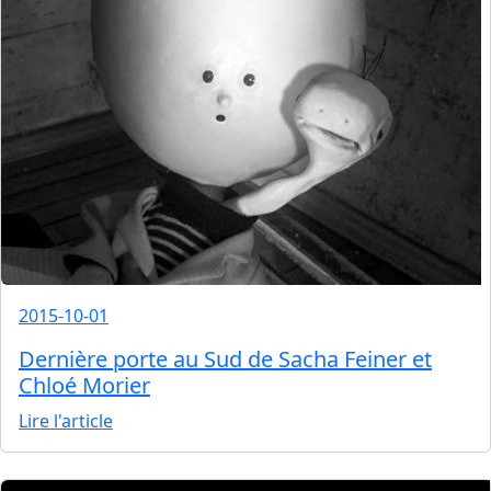
2015-10-01
Dernière porte au Sud de Sacha Feiner et
Chloé Morier
Lire l'article