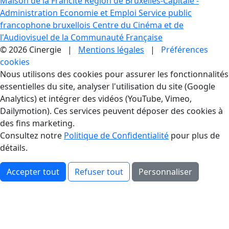
Maison de la Francité
Région de Bruxelles-Capitale -
Administration Economie et Emploi
Service public
francophone bruxellois
Centre du Cinéma et de
l'Audiovisuel de la Communauté Française
© 2026 Cinergie |
Mentions légales
|
Préférences
cookies
Gestion des Cookies
Nous utilisons des cookies pour assurer les fonctionnalités
essentielles du site, analyser l'utilisation du site (Google
Analytics) et intégrer des vidéos (YouTube, Vimeo,
Dailymotion). Ces services peuvent déposer des cookies à
des fins marketing.
Consultez notre
Politique de Confidentialité
pour plus de
détails.
Accepter tout
Refuser tout
Personnaliser