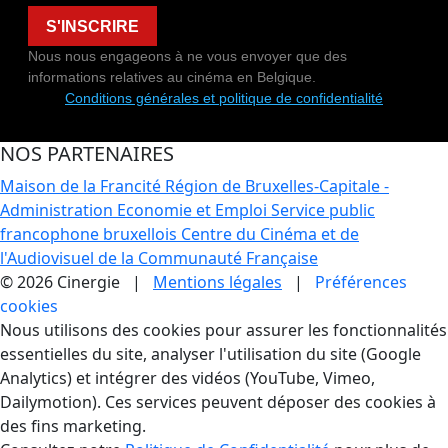
S'INSCRIRE
Nous nous engageons à ne vous envoyer que des
informations relatives au cinéma en Belgique.
Conditions générales et politique de confidentialité
NOS PARTENAIRES
Maison de la Francité
Région de Bruxelles-Capitale -
Administration Economie et Emploi
Service public
francophone bruxellois
Centre du Cinéma et de
l'Audiovisuel de la Communauté Française
© 2026 Cinergie |
Mentions légales
|
Préférences
cookies
Gestion des Cookies
Nous utilisons des cookies pour assurer les fonctionnalités
essentielles du site, analyser l'utilisation du site (Google
Analytics) et intégrer des vidéos (YouTube, Vimeo,
Dailymotion). Ces services peuvent déposer des cookies à
des fins marketing.