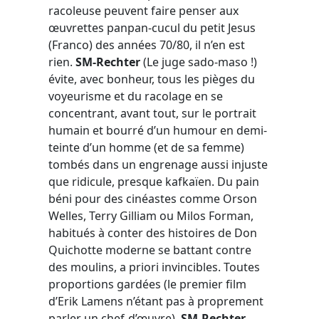
racoleuse peuvent faire penser aux
œuvrettes panpan-cucul du petit Jesus
(Franco) des années 70/80, il n’en est
rien.
SM-Rechter
(Le juge sado-maso !)
évite, avec bonheur, tous les pièges du
voyeurisme et du racolage en se
concentrant, avant tout, sur le portrait
humain et bourré d’un humour en demi-
teinte d’un homme (et de sa femme)
tombés dans un engrenage aussi injuste
que ridicule, presque kafkaïen. Du pain
béni pour des cinéastes comme Orson
Welles, Terry Gilliam ou Milos Forman,
habitués à conter des histoires de Don
Quichotte moderne se battant contre
des moulins, a priori invincibles. Toutes
proportions gardées (le premier film
d’Erik Lamens n’étant pas à proprement
parler un chef-d’œuvre),
SM-Rechter