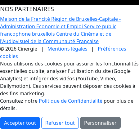
NOS PARTENAIRES
Maison de la Francité
Région de Bruxelles-Capitale -
Administration Economie et Emploi
Service public
francophone bruxellois
Centre du Cinéma et de
l'Audiovisuel de la Communauté Française
© 2026 Cinergie |
Mentions légales
|
Préférences
cookies
Gestion des Cookies
Nous utilisons des cookies pour assurer les fonctionnalités
essentielles du site, analyser l'utilisation du site (Google
Analytics) et intégrer des vidéos (YouTube, Vimeo,
Dailymotion). Ces services peuvent déposer des cookies à
des fins marketing.
Consultez notre
Politique de Confidentialité
pour plus de
détails.
Accepter tout
Refuser tout
Personnaliser