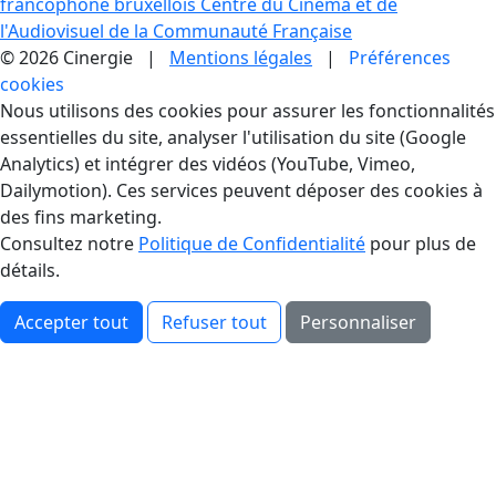
francophone bruxellois
Centre du Cinéma et de
l'Audiovisuel de la Communauté Française
© 2026 Cinergie |
Mentions légales
|
Préférences
cookies
Gestion des Cookies
Nous utilisons des cookies pour assurer les fonctionnalités
essentielles du site, analyser l'utilisation du site (Google
Analytics) et intégrer des vidéos (YouTube, Vimeo,
Dailymotion). Ces services peuvent déposer des cookies à
des fins marketing.
Consultez notre
Politique de Confidentialité
pour plus de
détails.
Accepter tout
Refuser tout
Personnaliser