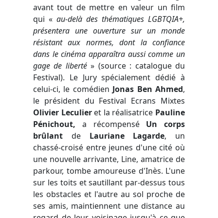
avant tout de mettre en valeur un film
qui «
au-delà des thématiques LGBTQIA+,
présentera une ouverture sur un monde
résistant aux normes, dont la confiance
dans le cinéma apparaîtra aussi comme un
gage de liberté
» (source : catalogue du
Festival). Le Jury spécialement dédié à
celui-ci, le comédien
Jonas Ben Ahmed
,
le président du Festival Ecrans Mixtes
Olivier Leculier
et la réalisatrice
Pauline
Pénichout,
a récompensé
Un corps
brûlant
de
Lauriane Lagarde
, un
chassé-croisé entre jeunes d'une cité où
une nouvelle arrivante, Line, amatrice de
parkour, tombe amoureuse d'Inès. L'une
sur les toits et sautillant par-dessus tous
les obstacles et l'autre au sol proche de
ses amis, maintiennent une distance au
regard de leur voisinage jusqu'à ce que