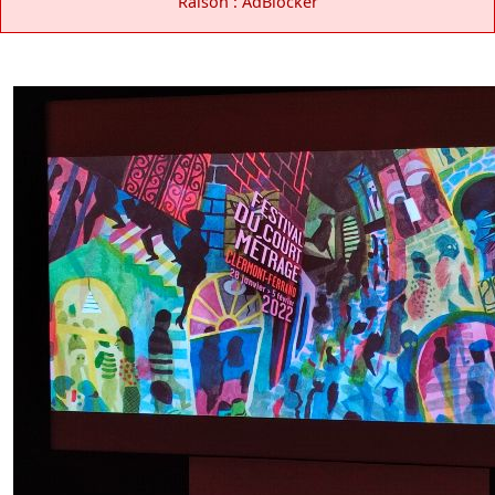
Raison : AdBlocker