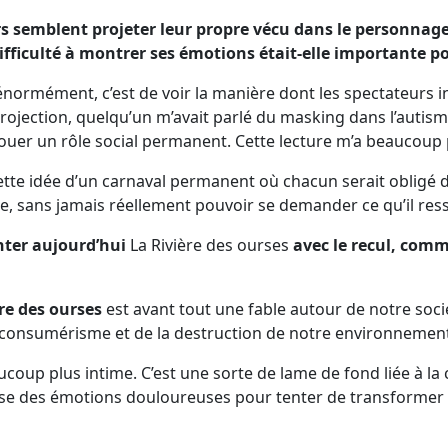
rs semblent projeter leur propre vécu dans le personnage
ifficulté à montrer ses émotions était-elle importante p
normément, c’est de voir la manière dont les spectateurs in
jection, quelqu’un m’avait parlé du masking dans l’autisme
ouer un rôle social permanent. Cette lecture m’a beaucoup 
cette idée d’un carnaval permanent où chacun serait obligé
ête, sans jamais réellement pouvoir se demander ce qu’il r
enter aujourd’hui
La Rivière des ourses
avec le recul, comm
re des ourses
est avant tout une fable autour de notre soci
consumérisme et de la destruction de notre environnement
ucoup plus intime. C’est une sorte de lame de fond liée à la co
se des émotions douloureuses pour tenter de transformer 