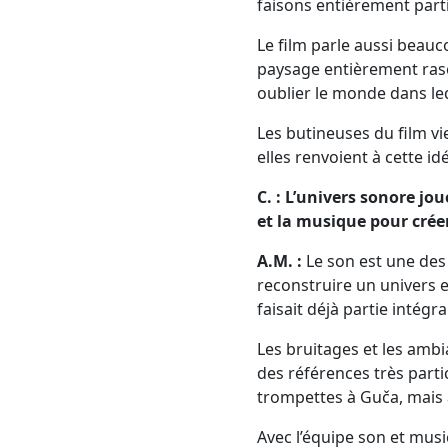
faisons entièrement part
Le film parle aussi beau
paysage entièrement rasé
oublier le monde dans leq
Les butineuses du film vi
elles renvoient à cette i
C. : L’univers sonore jo
et la musique pour crée
A.M. :
Le son est une des r
reconstruire un univers en
faisait déjà partie intégra
Les bruitages et les ambi
des références très parti
trompettes à Guča, mais
Avec l’équipe son et musi