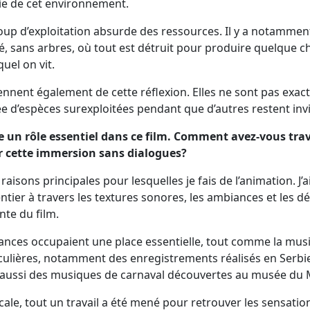
ie de cet environnement.
coup d’exploitation absurde des ressources. Il y a notammen
, sans arbres, où tout est détruit pour produire quelque ch
uel on vit.
ennent également de cette réflexion. Elles ne sont pas exac
dée d’espèces surexploitées pendant que d’autres restent invi
ue un rôle essentiel dans ce film. Comment avez-vous trava
r cette immersion sans dialogues?
aisons principales pour lesquelles je fais de l’animation. J’a
tier à travers les textures sonores, les ambiances et les déta
nte du film.
ances occupaient une place essentielle, tout comme la musiq
culières, notamment des enregistrements réalisés en Serbie 
 aussi des musiques de carnaval découvertes au musée du
cale, tout un travail a été mené pour retrouver les sensatio