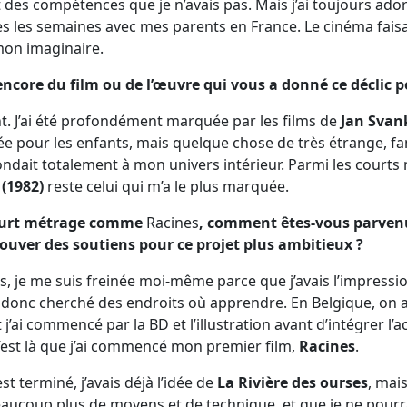
des compétences que je n’avais pas. Mais j’ai toujours ador
outes les semaines avec mes parents en France. Le cinéma fais
mon imaginaire.
encore du film ou de l’œuvre qui vous a donné ce déclic p
t. J’ai été profondément marquée par les films de
Jan Sva
e pour les enfants, mais quelque chose de très étrange, fan
dait totalement à mon univers intérieur. Parmi les courts 
 (1982)
reste celui qui m’a le plus marquée.
court métrage comme
Racines
, comment êtes-vous parven
rouver des soutiens pour ce projet plus ambitieux ?
 je me suis freinée moi-même parce que j’avais l’impression
i donc cherché des endroits où apprendre. En Belgique, on a
 j’ai commencé par la BD et l’illustration avant d’intégrer 
’est là que j’ai commencé mon premier film,
Racines
.
t terminé, j’avais déjà l’idée de
La Rivière des ourses
, mais
aucoup plus de moyens et de technique, et que je ne pourrai