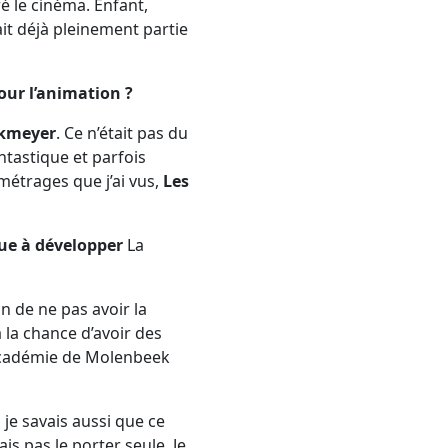
é le cinéma. Enfant,
ait déjà pleinement partie
our l’animation ?
nkmeyer
. Ce n’était pas du
tastique et parfois
métrages que j’ai vus,
Les
ue à développer
La
 de ne pas avoir la
 la chance d’avoir des
l’académie de Molenbeek
 je savais aussi que ce
s pas le porter seule. Je