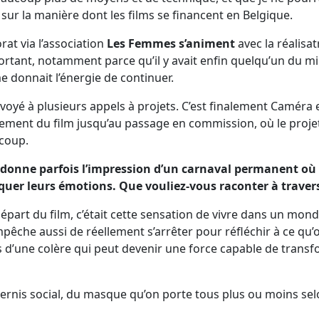
ur la manière dont les films se financent en Belgique.
orat via l’association
Les Femmes s’animent
avec la réalis
ortant, notamment parce qu’il y avait enfin quelqu’un du mil
e donnait l’énergie de continuer.
nvoyé à plusieurs appels à projets. C’est finalement Caméra e
ment du film jusqu’au passage en commission, où le proje
coup.
donne parfois l’impression d’un carnaval permanent où
uer leurs émotions. Que vouliez-vous raconter à travers 
part du film, c’était cette sensation de vivre dans un monde
che aussi de réellement s’arrêter pour réfléchir à ce qu’on
 d’une colère qui peut devenir une force capable de trans
u vernis social, du masque qu’on porte tous plus ou moins sel