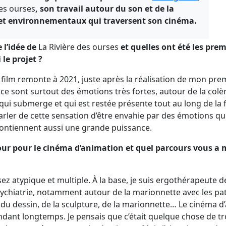
des ourses
, son travail autour du son et de la
x et environnementaux qui traversent son cinéma.
 l’idée de
La Rivière des ourses
et quelles ont été les pre
le projet ?
 film remonte à 2021, juste après la réalisation de mon pre
 ce sont surtout des émotions très fortes, autour de la colère 
ui submerge et qui est restée présente tout au long de la fa
rler de cette sensation d’être envahie par des émotions qu
ontiennent aussi une grande puissance.
mour pour le cinéma d’animation et quel parcours vous a 
ez atypique et multiple. À la base, je suis ergothérapeute de
ychiatrie, notamment autour de la marionnette avec les patie
u dessin, de la sculpture, de la marionnette… Le cinéma d
ndant longtemps. Je pensais que c’était quelque chose de t