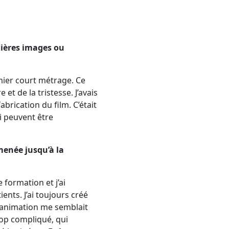
mières images ou
mier court métrage. Ce
et de la tristesse. J’avais
brication du film. C’était
i peuvent être
menée jusqu’à la
 formation et j’ai
nts. J’ai toujours créé
’animation me semblait
rop compliqué, qui