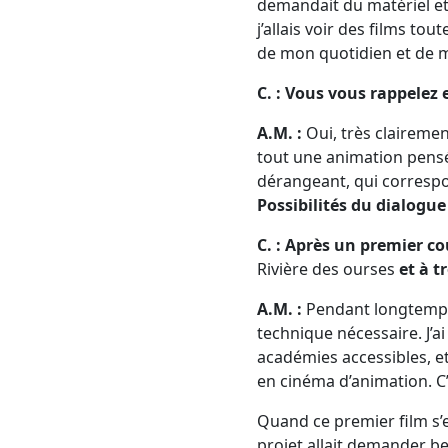
demandait du matériel et 
j’allais voir des films t
de mon quotidien et de 
C. : Vous vous rappelez 
A.M. :
Oui, très clairemen
tout une animation pensé
dérangeant, qui correspon
Possibilités du dialogue
C. : Après un premier 
Rivière des ourses
et à t
A.M. :
Pendant longtemps,
technique nécessaire. J’a
académies accessibles, et
en cinéma d’animation. C
Quand ce premier film s’es
projet allait demander be