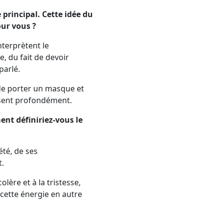
 principal. Cette idée du
our vous ?
terprètent le
, du fait de devoir
parlé.
 de porter un masque et
essent profondément.
ent définiriez-vous le
été, de ses
.
lère et à la tristesse,
cette énergie en autre