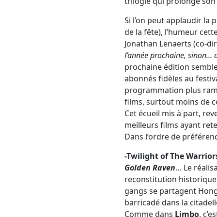
trilogie qui prolonge son
Si l’on peut applaudir la
de la fête), l’humeur cet
Jonathan Lenaerts (co-dir
l’année prochaine, sinon… 
prochaine édition semble
abonnés fidèles au festiv
programmation plus ramas
films, surtout moins de c
Cet écueil mis à part, re
meilleurs films ayant ret
Dans l’ordre de préférenc
-Twilight of The Warrior
Golden Raven
… Le réalis
reconstitution historique
gangs se partagent Hong 
barricadé dans la citadel
Comme dans
Limbo
, c’e