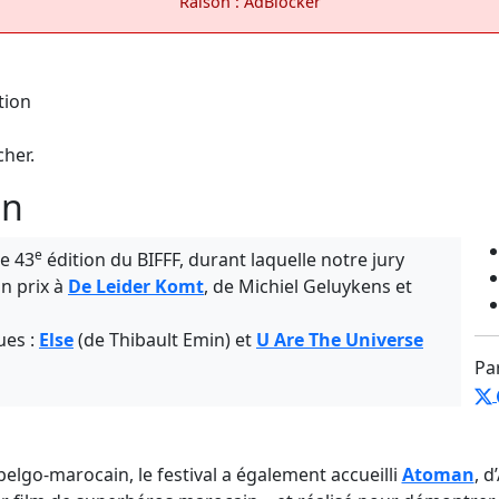
Raison : AdBlocker
cher.
on
e
te 43
édition du BIFFF, durant laquelle notre jury
n prix à
De Leider Komt
, de Michiel Geluykens et
ues :
Else
(de Thibault Emin) et
U Are The Universe
Pa
belgo-marocain, le festival a également accueilli
Atoman
, 