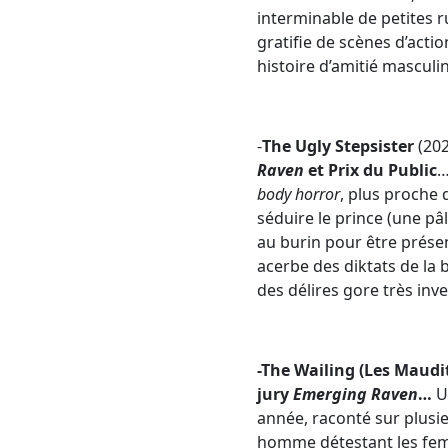
interminable de petites 
gratifie de scènes d’actio
histoire d’amitié masculi
-
The Ugly Stepsister
(20
Raven
et Prix du Public
…
body horror
, plus proche 
séduire le prince (une pâl
au burin pour être présen
acerbe des diktats de la 
des délires gore très inv
-The Wailing (Les Maudi
jury
Emerging Raven
…
U
année, raconté sur plusie
homme détestant les femme