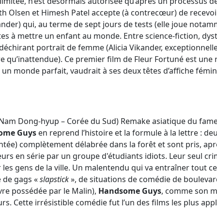
limitée, n’est désormais autorisée qu’après un processus de
h Olsen et Himesh Patel accepte (à contrecœur) de recevoir 
kander) qui, au terme de sept jours de tests (elle joue nota
tes à mettre un enfant au monde. Entre science-fiction, dys
 déchirant portrait de femme (Alicia Vikander, exceptionnelle
e qu’inattendue). Ce premier film de Fleur Fortuné est une 
s un monde parfait, vaudrait à ses deux têtes d’affiche fémi
 Nam Dong-hyup – Corée du Sud) Remake asiatique du fam
ome Guys
en reprend l’histoire et la formule à la lettre : 
tée) complètement délabrée dans la forêt et sont pris, apr
rs en série par un groupe d'étudiants idiots. Leur seul cri
 les gens de la ville. Un malentendu qui va entraîner tout 
é de gags «
slapstick
», de situations de comédie de boulevard
vre possédée par le Malin),
Handsome Guys
, comme son m
s. Cette irrésistible comédie fut l’un des films les plus app