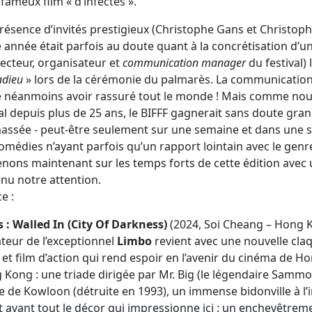
 fameux film « d’infectés ».
 présence d’invités prestigieux (Christophe Gans et Christop
te année était parfois au doute quant à la concrétisation d’u
ecteur, organisateur et
communication manager
du festival
adieu
» lors de la cérémonie du palmarès. La communication
 néanmoins avoir rassuré tout le monde ! Mais comme nous 
al depuis plus de 25 ans, le BIFFF gagnerait sans doute gra
sée - peut-être seulement sur une semaine et dans une se
omédies n’ayant parfois qu’un rapport lointain avec le genr
venons maintenant sur les temps forts de cette édition avec 
enu notre attention.
e :
s : Walled In (City Of Darkness)
(2024, Soi Cheang – Hong 
ateur de l’exceptionnel
Limbo
revient avec une nouvelle cla
 et film d’action qui rend espoir en l’avenir du cinéma de 
Kong : une triade dirigée par Mr. Big (le légendaire Sammo
le de Kowloon (détruite en 1993), un immense bidonville à l’i
st avant tout le décor qui impressionne ici : un enchevêtrem