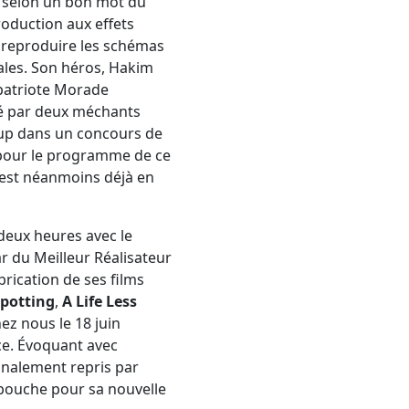
, selon un bon mot du
oduction aux effets
à reproduire les schémas
ales. Son héros, Hakim
mpatriote Morade
ué par deux méchants
up dans un concours de
à pour le programme de ce
e est néanmoins déjà en
deux heures avec le
ar du Meilleur Réalisateur
brication de ses films
spotting
,
A Life Less
hez nous le 18 juin
ce. Évoquant avec
inalement repris par
a bouche pour sa nouvelle