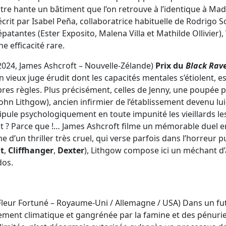
re hante un bâtiment que l’on retrouve à l’identique à Madr
crit par Isabel Peña, collaboratrice habituelle de Rodrigo S
épatantes (Ester Exposito, Malena Villa et Mathilde Ollivier),
e efficacité rare.
2024, James Ashcroft – Nouvelle-Zélande)
Prix du
Black Rav
n vieux juge érudit dont les capacités mentales s’étiolent, 
res règles. Plus précisément, celles de Jenny, une poupée 
(John Lithgow), ancien infirmier de l’établissement devenu l
ipule psychologiquement en toute impunité les vieillards les
nt ? Parce que !… James Ashcroft filme un mémorable duel 
 d’un thriller très cruel, qui verse parfois dans l’horreur 
t
,
Cliffhanger
,
Dexter
), Lithgow compose ici un méchant d’a
dos.
Fleur Fortuné – Royaume-Uni / Allemagne / USA) Dans un fut
ement climatique et gangrénée par la famine et des pénurie