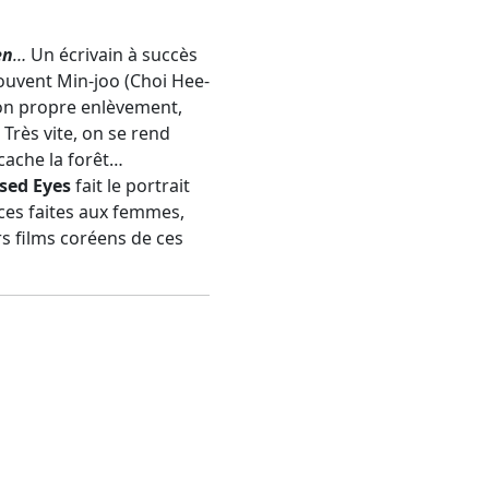
en
…
Un écrivain à succès
trouvent Min-joo (Choi Hee-
son propre enlèvement,
 Très vite, on se rend
cache la forêt…
osed Eyes
fait le portrait
nces faites aux femmes,
rs films coréens de ces