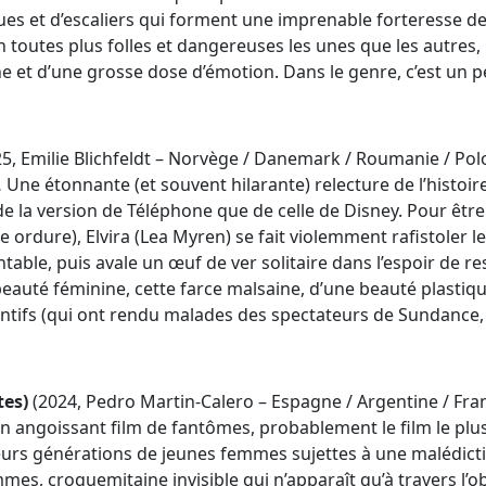
rues et d’escaliers qui forment une imprenable forteresse d
n toutes plus folles et dangereuses les unes que les autres, 
ne et d’une grosse dose d’émotion. Dans le genre, c’est un pe
25, Emilie Blichfeldt – Norvège / Danemark / Roumanie / Po
 Une étonnante (et souvent hilarante) relecture de l’histoir
de la version de Téléphone que de celle de Disney. Pour être l
e ordure), Elvira (Lea Myren) se fait violemment rafistoler l
table, puis avale un œuf de ver solitaire dans l’espoir de re
beauté féminine, cette farce malsaine, d’une beauté plastiqu
entifs (qui ont rendu malades des spectateurs de Sundance, 
tes)
(2024, Pedro Martin-Calero – Espagne / Argentine / Fra
n angoissant film de fantômes, probablement le film le plus
urs générations de jeunes femmes sujettes à une malédiction
s, croquemitaine invisible qui n’apparaît qu’à travers l’ob