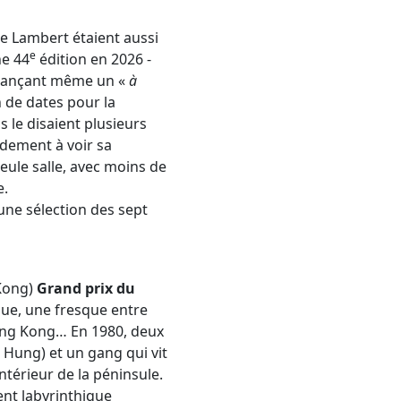
he Lambert étaient aussi
e
ne 44
édition en 2026 -
) lançant même un «
à
 de dates pour la
le disaient plusieurs
ndement à voir sa
ule salle, avec moins de
e.
une sélection des sept
Kong)
Grand prix du
que, une fresque entre
Hong Kong… En 1980, deux
 Hung) et un gang qui vit
ntérieur de la péninsule.
ent labyrinthique