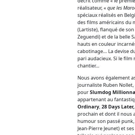
décrit comme « le premie
réalisateur, «
que les Maroc
spéciaux réalisés en Belg
des films américains du 
(Lartiste), flanqué de so
Zeguendi) et de la belle
hauts en couleur incarn
cabotinage… La devise du 
pari audacieux. Si le fil
chantier…
Nous avons également as
journaliste Ruben Nollet,
pour
Slumdog Millionna
appartenant au fantastique
Ordinary
,
28 Days Later,
prochain et dont il nous
humour son passé punk, s
Jean-Pierre Jeunet) et se