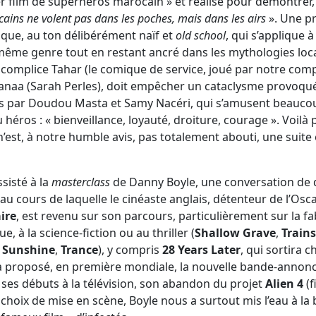
r film de superhéros marocain » et réalisé pour démontrer
ains ne volent pas dans les poches, mais dans les airs
». Une pr
ique, au ton délibérément naïf et
old school
, qui s’applique 
même genre tout en restant ancré dans les mythologies loc
n complice Tahar (le comique de service, joué par notre co
 Sanaa (Sarah Perles), doit empêcher un cataclysme provoq
és par Doudou Masta et Samy Nacéri, qui s’amusent beauco
héros : « bienveillance, loyauté, droiture, courage ». Voil
m n’est, à notre humble avis, pas totalement abouti, une suit
sisté à la
masterclass
de Danny Boyle, une conversation de 
 au cours de laquelle le cinéaste anglais, détenteur de l’Osc
ire
, est revenu sur son parcours, particulièrement sur la fa
, à la science-fiction ou au thriller (
Shallow Grave
,
Train
Sunshine
,
Trance
), y compris
28 Years Later
, qui sortira c
 a proposé, en première mondiale, la nouvelle bande-annon
es débuts à la télévision, son abandon du projet
Alien 4
(f
s choix de mise en scène, Boyle nous a surtout mis l’eau à l