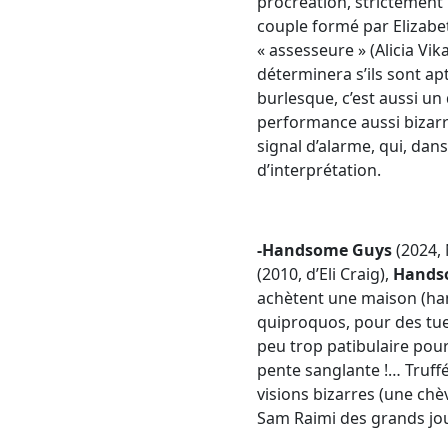
procréation, strictement 
couple formé par Elizabet
« assesseure » (Alicia Vi
déterminera s’ils sont ap
burlesque, c’est aussi un
performance aussi bizarr
signal d’alarme, qui, dan
d’interprétation.
-Handsome Guys
(2024,
(2010, d’Eli Craig),
Hands
achètent une maison (han
quiproquos, pour des tueu
peu trop patibulaire pour
pente sanglante !… Truff
visions bizarres (une chè
Sam Raimi des grands jour