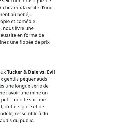
 sélection drastique. Le
chez eux la visite d’une
mment au bébé),
topie et comédie
, nous livre une
réussite en forme de
nines une flopée de prix
eux
Tucker & Dale vs. Evil
deux gentils péquenauds
ès une longue série de
me : avoir une mine un
ce petit monde sur une
, d’effets gore et de
odèle, ressemble à du
laudis du public.