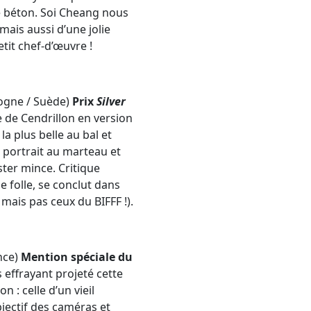
e béton. Soi Cheang nous
mais aussi d’une jolie
tit chef-d’œuvre !
logne / Suède)
Prix
Silver
e de Cendrillon en version
a plus belle au bal et
e portrait au marteau et
ster mince. Critique
e folle, se conclut dans
mais pas ceux du BIFFF !).
nce)
Mention spéciale du
 effrayant projeté cette
 : celle d’un vieil
jectif des caméras et