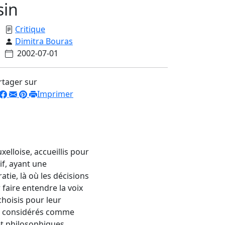
sin
Critique
Dimitra Bouras
2002-07-01
rtager sur
Imprimer
xelloise,
accueillis pour
f, ayant une
tie, là où les décisions
 faire entendre la voix
choisis pour
leur
tre considérés comme
et philosophiques