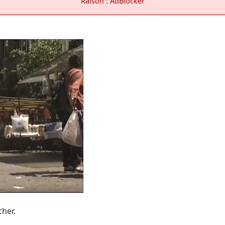
Raison : AdBlocker
cher.