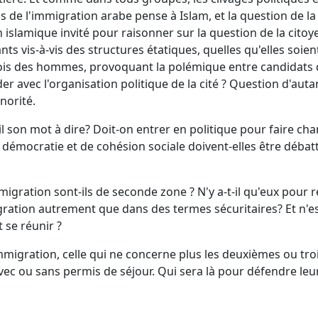
s de l'immigration arabe pense à Islam, et la question de la r
 islamique invité pour raisonner sur la question de la citoy
ts vis-à-vis des structures étatiques, quelles qu'elles soie
lois des hommes, provoquant la polémique entre candidats
der avec l'organisation politique de la cité ? Question d'aut
inorité.
il son mot à dire? Doit-on entrer en politique pour faire chan
e démocratie et de cohésion sociale doivent-elles être déb
migration sont-ils de seconde zone ? N'y a-t-il qu'eux pour r
égration autrement que dans des termes sécuritaires? Et n'es
 se réunir ?
e immigration, celle qui ne concerne plus les deuxièmes ou t
vec ou sans permis de séjour. Qui sera là pour défendre leur