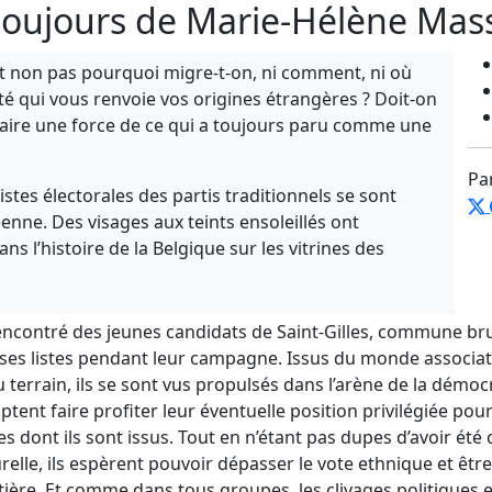
 toujours de Marie-Hélène Mas
nt non pas pourquoi migre-t-on, ni comment, ni où
é qui vous renvoie vos origines étrangères ? Doit-on
ire une force de ce qui a toujours paru comme une
Pa
stes électorales des partis traditionnels se sont
ne. Des visages aux teints ensoleillés ont
l’histoire de la Belgique sur les vitrines des
encontré
d
es jeunes candidats
de Saint-Gilles, commune bru
rses
listes pendant leur campagne. Issus du monde associati
terrain, ils se sont vus propulsés dans l’arène de la démocra
ptent faire profiter leur éventuelle position privilégiée pour
 dont ils sont issus. Tout en
n’
étant pas dupes d’avoir été 
relle, ils espèrent pouvoir dépasser le vote ethnique et ê
tière. Et comme dans tous groupes, les clivages politiques 