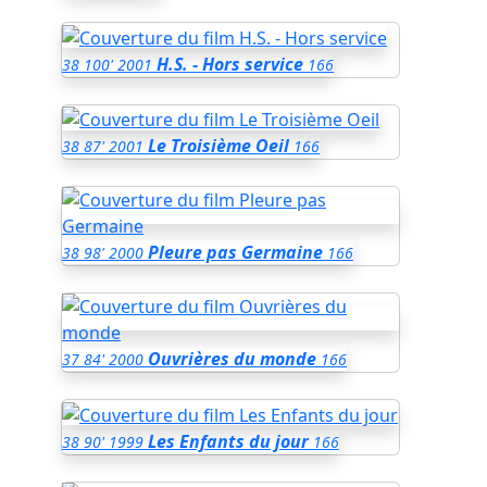
H.S. - Hors service
38
100'
2001
166
Le Troisième Oeil
38
87'
2001
166
Pleure pas Germaine
38
98'
2000
166
Ouvrières du monde
37
84'
2000
166
Les Enfants du jour
38
90'
1999
166