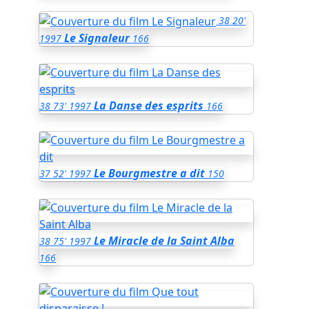
38
20'
Le Signaleur
1997
166
La Danse des esprits
38
73'
1997
166
Le Bourgmestre a dit
37
52'
1997
150
Le Miracle de la Saint Alba
38
75'
1997
166