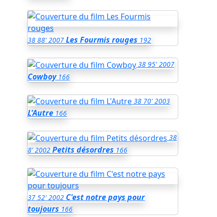
Les Fourmis rouges
38
88'
2007
192
38
95'
2007
Cowboy
166
38
70'
2003
L'Autre
166
38
Petits désordres
8'
2002
166
C'est notre pays pour
37
52'
2002
toujours
166