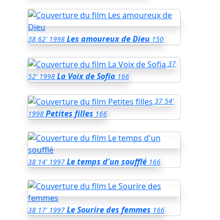
Les amoureux de Dieu
38
62'
1998
150
37
La Voix de Sofia
52'
1998
166
37
54'
Petites filles
1998
166
Le temps d'un soufflé
38
14'
1997
166
Le Sourire des femmes
38
17'
1997
166