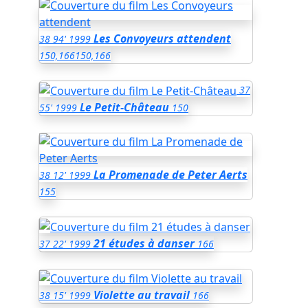
Les Convoyeurs attendent
38
94'
1999
150,166
150,166
37
Le Petit-Château
55'
1999
150
La Promenade de Peter Aerts
38
12'
1999
155
21 études à danser
37
22'
1999
166
Violette au travail
38
15'
1999
166