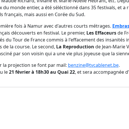
 Maude Richard, Viviane et Marie-Noëlle Hébrant, etc. Depui
x du monde entier, a été séléctionné dans 35 festivals, et a r
ls français, mais aussi en Corée du Sud.
remière fois à Namur avec d'autres courts métrages.
Embras
nçais découverts en festival. Le premier,
Les Effaceurs
de Fr
és du Tour de France commis à l'effacement des insanités in
s de la course. Le second,
La Reproduction
de Jean-Marie V
asciné par son voisin qui a une vie plus joyeuse que la sienn
 la projection se font par mail:
benzine@tvcablenet.be
.
eu le
21 février à 18h30 au Quai 22
, et sera accompagnée d'