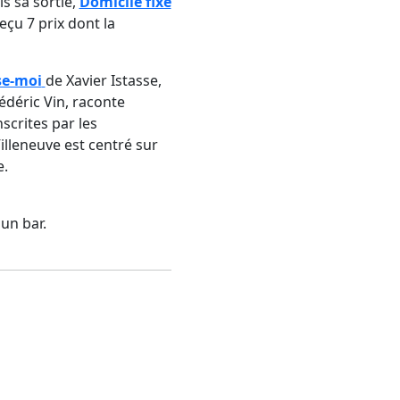
s sa sortie,
Domicile fixe
eçu 7 prix dont la
e-moi
de Xavier Istasse,
édéric Vin, raconte
scrites par les
illeneuve est centré sur
e.
un bar.