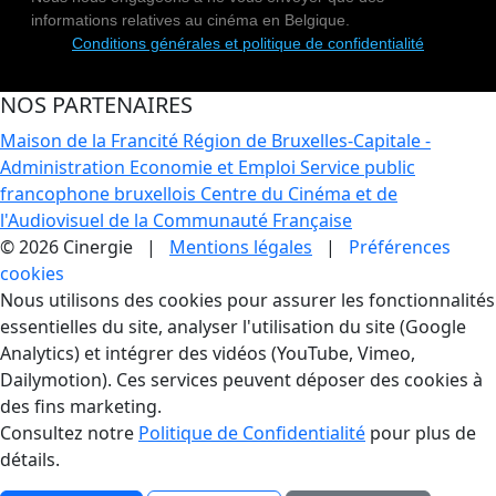
informations relatives au cinéma en Belgique.
Conditions générales et politique de confidentialité
NOS PARTENAIRES
Maison de la Francité
Région de Bruxelles-Capitale -
Administration Economie et Emploi
Service public
francophone bruxellois
Centre du Cinéma et de
l'Audiovisuel de la Communauté Française
© 2026 Cinergie |
Mentions légales
|
Préférences
cookies
Gestion des Cookies
Nous utilisons des cookies pour assurer les fonctionnalités
essentielles du site, analyser l'utilisation du site (Google
Analytics) et intégrer des vidéos (YouTube, Vimeo,
Dailymotion). Ces services peuvent déposer des cookies à
des fins marketing.
Consultez notre
Politique de Confidentialité
pour plus de
détails.