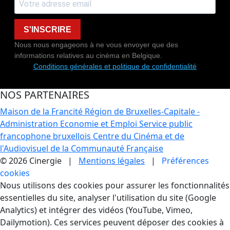
S'INSCRIRE
Nous nous engageons à ne vous envoyer que des
informations relatives au cinéma en Belgique.
Conditions générales et politique de confidentialité
NOS PARTENAIRES
Maison de la Francité
Région de Bruxelles-Capitale -
Administration Economie et Emploi
Service public
francophone bruxellois
Centre du Cinéma et de
l'Audiovisuel de la Communauté Française
© 2026 Cinergie |
Mentions légales
|
Préférences
cookies
Gestion des Cookies
Nous utilisons des cookies pour assurer les fonctionnalités
essentielles du site, analyser l'utilisation du site (Google
Analytics) et intégrer des vidéos (YouTube, Vimeo,
Dailymotion). Ces services peuvent déposer des cookies à