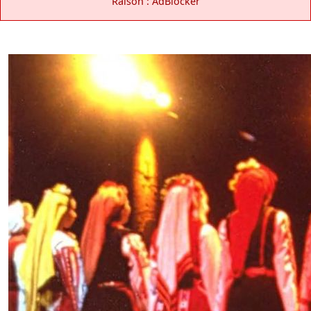
Raison : AdBlocker