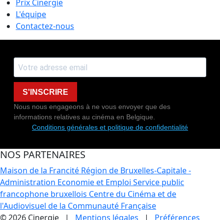
Prix Cinergie
L'équipe
Contactez-nous
S'INSCRIRE
Nous nous engageons à ne vous envoyer que des
informations relatives au cinéma en Belgique.
Conditions générales et politique de confidentialité
NOS PARTENAIRES
Maison de la Francité
Région de Bruxelles-Capitale -
Administration Economie et Emploi
Service public
francophone bruxellois
Centre du Cinéma et de
l'Audiovisuel de la Communauté Française
© 2026 Cinergie |
Mentions légales
|
Préférences