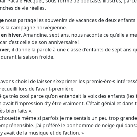
ar Pacale Hecquet, sous forme de podcasts illustrés, parce 
nches de vie réelles.
ge
nous partage les souvenirs de vacances de deux enfants
dans la campagne norvégienne.
 en hiver
, Amandine, sept ans, nous raconte ce qu’elle aime 
car c’est celle de son anniversaire !
iver
, il donne la parole à une classe d’enfants de sept ans q
durant la saison froide.
vons choisi de laisser s’exprimer les premie·ère·s intéressé·
recueilli lors de l’avant-première.
ouvé ça très cool parce qu’on entendait la voix des enfants (le
avait l’impression d’y être vraiment. C’était génial et dans to
s bien faits ».
it chouette même si parfois je me sentais un peu trop grande.
ompréhensible. J’ai préféré le bonhomme de neige qui dansa
y avait de la musique et de l’action. »