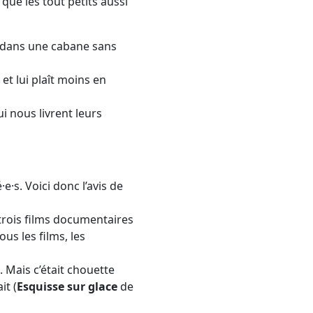
que les tout petits aussi
 dans une cabane sans
et lui plaît moins en
ui nous livrent leurs
e·s. Voici donc l’avis de
s trois films documentaires
us les films, les
 Mais c’était chouette
it (
Esquisse sur glace
de