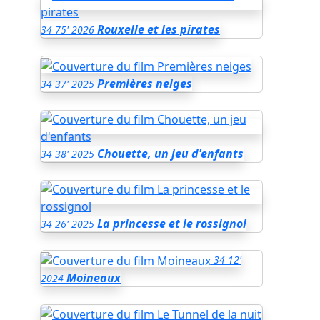
Rouxelle et les pirates
34
75'
2026
Premières neiges
34
37'
2025
Chouette, un jeu d'enfants
34
38'
2025
La princesse et le rossignol
34
26'
2025
34
12'
Moineaux
2024