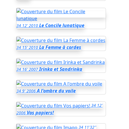
Le Concile lunatique
34
12'
2010
La Femme à cordes
34
15'
2010
Irinka et Sandrinka
34
16'
2007
A l'ombre du voile
34
9'
2006
34
12'
Vos papiers!
2006
34
11'32''