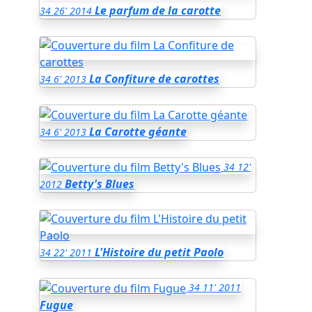
Le parfum de la carotte
34
26'
2014
La Confiture de carottes
34
6'
2013
La Carotte géante
34
6'
2013
34
12'
Betty's Blues
2012
L'Histoire du petit Paolo
34
22'
2011
34
11'
2011
Fugue