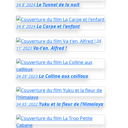
Le Tunnel de la nuit
34
8'
2024
La Carpe et l'enfant
34
6'
2024
34
Va-t'en, Alfred !
11'
2023
La Colline aux cailloux
34
29'
2023
Yuku et la fleur de l’Himalaya
34
65'
2022