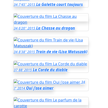
La Galette court toujours
34
7'45''
2015
La Chasse au dragon
34
6'20''
2015
Train de vie (Lisa Matuszak)
34
8'38"
2015
La Corde du diable
37
88'
2015
34
Qui j'ose aimer
7'
2014