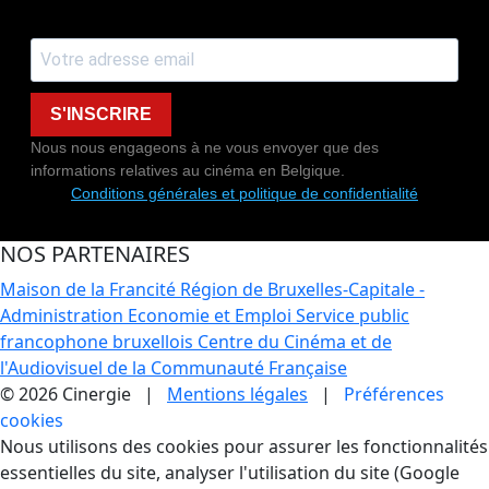
S'INSCRIRE
Nous nous engageons à ne vous envoyer que des
informations relatives au cinéma en Belgique.
Conditions générales et politique de confidentialité
NOS PARTENAIRES
Maison de la Francité
Région de Bruxelles-Capitale -
Administration Economie et Emploi
Service public
francophone bruxellois
Centre du Cinéma et de
l'Audiovisuel de la Communauté Française
© 2026 Cinergie |
Mentions légales
|
Préférences
cookies
Gestion des Cookies
Nous utilisons des cookies pour assurer les fonctionnalités
essentielles du site, analyser l'utilisation du site (Google