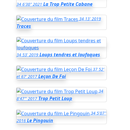
La Trop Petite Cabane
34
6'30"
2021
34
13'
2019
Traces
Loups tendres et loufoques
34
53'
2019
37
52'
Leçon De Foi
et 67'
2017
34
Trop Petit Loup
8'47"'
2017
34
5'07''
Le Pingouin
2016