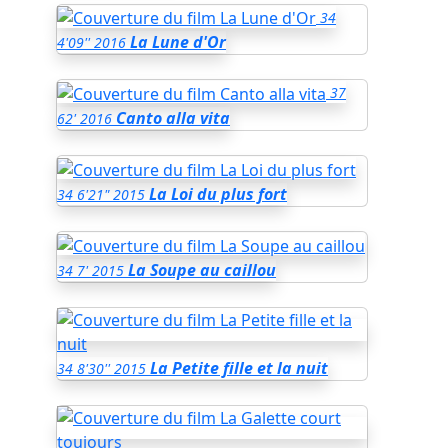
34
La Lune d'Or
4'09''
2016
37
Canto alla vita
62'
2016
La Loi du plus fort
34
6'21"
2015
La Soupe au caillou
34
7'
2015
La Petite fille et la nuit
34
8'30''
2015