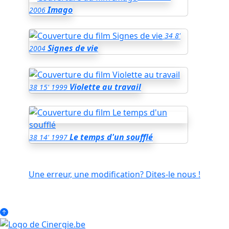
Imago
2006
34
8'
Signes de vie
2004
Violette au travail
38
15'
1999
Le temps d'un soufflé
38
14'
1997
Une erreur, une modification? Dites-le nous !