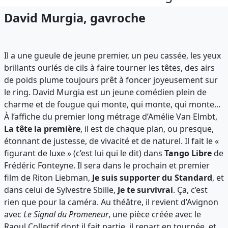
David Murgia, gavroche
Il a une gueule de jeune premier, un peu cassée, les yeux
brillants ourlés de cils à faire tourner les têtes, des airs
de poids plume toujours prêt à foncer joyeusement sur
le ring. David Murgia est un jeune comédien plein de
charme et de fougue qui monte, qui monte, qui monte...
À l’affiche du premier long métrage d’Amélie Van Elmbt,
La tête la première
, il est de chaque plan, ou presque,
étonnant de justesse, de vivacité et de naturel. Il fait le «
figurant de luxe » (c’est lui qui le dit) dans
Tango Libre
de
Frédéric Fonteyne. Il sera dans le prochain et premier
film de Riton Liebman,
Je suis supporter du Standard
, et
dans celui de Sylvestre Sbille,
Je te survivrai
. Ça, c’est
rien que pour la caméra. Au théâtre, il revient d’Avignon
avec
Le Signal du Promeneur
, une pièce créée avec le
Raoul Collectif dont il fait partie, il repart en tournée, et