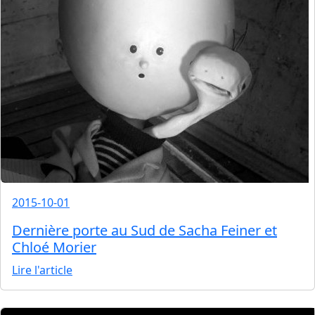
2015-10-01
Dernière porte au Sud de Sacha Feiner et
Chloé Morier
Lire l'article