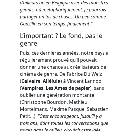
d’ailleurs un en Belgique avec des monstres
géants, où métaphoriquement, je pourrais
partager un tas de choses. Un peu comme
Godzilla en son temps, finalement !"
L’important ? Le fond, pas le
genre
Puis, ces dernières années, notre pays a
régulièrement prouvé qu’il pouvait
donner une chance aux réalisateurs de
cinéma de genre. De Fabrice Du Welz
(
Calvaire
,
Alléluia
) à Vincent Lannoo
(
Vampires
,
Les Ames de papier
), sans
oublier une génération montante
(Christophe Bourdon, Mathieu
Mortelmans, Maxime Pasque, Sébastien
Petit…)
.
"C’est encourageant. Jusqu’il y a
trois ans, dans toutes les conversations que
j’avais dans le milieu, circulait cette idée