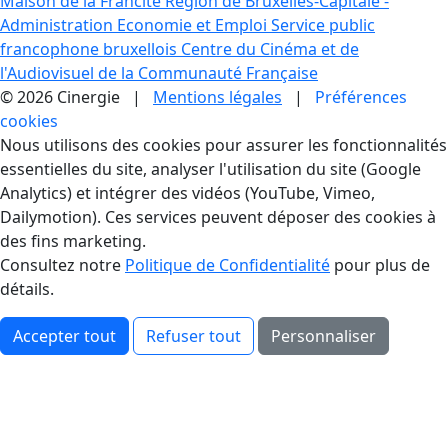
Maison de la Francité
Région de Bruxelles-Capitale -
Administration Economie et Emploi
Service public
francophone bruxellois
Centre du Cinéma et de
l'Audiovisuel de la Communauté Française
© 2026 Cinergie |
Mentions légales
|
Préférences
cookies
Gestion des Cookies
Nous utilisons des cookies pour assurer les fonctionnalités
essentielles du site, analyser l'utilisation du site (Google
Analytics) et intégrer des vidéos (YouTube, Vimeo,
Dailymotion). Ces services peuvent déposer des cookies à
des fins marketing.
Consultez notre
Politique de Confidentialité
pour plus de
détails.
Accepter tout
Refuser tout
Personnaliser