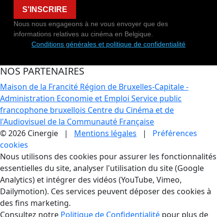
S'INSCRIRE
Nous nous engageons à ne vous envoyer que des
informations relatives au cinéma en Belgique.
Conditions générales et politique de confidentialité
NOS PARTENAIRES
Maison de la Francité
Région de Bruxelles-Capitale -
Administration Economie et Emploi
Service public
francophone bruxellois
Centre du Cinéma et de
l'Audiovisuel de la Communauté Française
© 2026 Cinergie |
Mentions légales
|
Préférences
cookies
Gestion des Cookies
Nous utilisons des cookies pour assurer les fonctionnalités
essentielles du site, analyser l'utilisation du site (Google
Analytics) et intégrer des vidéos (YouTube, Vimeo,
Dailymotion). Ces services peuvent déposer des cookies à
des fins marketing.
Consultez notre
Politique de Confidentialité
pour plus de