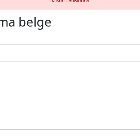
Raison : AdBlocker
éma belge