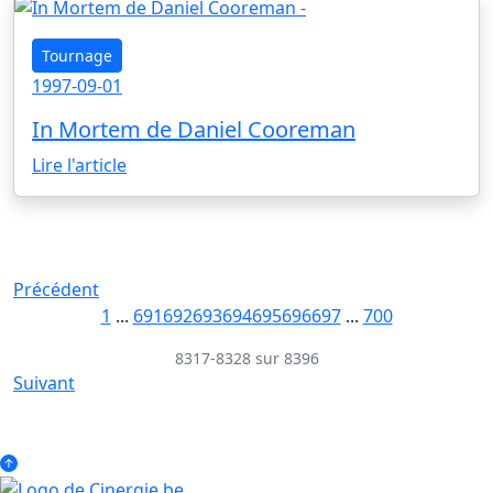
Tournage
1997-09-01
In Mortem de Daniel Cooreman
Lire l'article
Précédent
1
...
691
692
693
694
695
696
697
...
700
8317-8328 sur 8396
Suivant