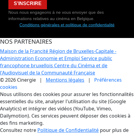
S'INSCRIRE
Nous nous engageons à ne vous envoyer que des
informations relatives au cinéma en Belgique.
Conditions générales et politique de confidentialité
NOS PARTENAIRES
Maison de la Francité
Région de Bruxelles-Capitale -
Administration Economie et Emploi
Service public
francophone bruxellois
Centre du Cinéma et de
l'Audiovisuel de la Communauté Française
© 2026 Cinergie |
Mentions légales
|
Préférences
cookies
Gestion des Cookies
Nous utilisons des cookies pour assurer les fonctionnalités
essentielles du site, analyser l'utilisation du site (Google
Analytics) et intégrer des vidéos (YouTube, Vimeo,
Dailymotion). Ces services peuvent déposer des cookies à
des fins marketing.
Consultez notre
Politique de Confidentialité
pour plus de