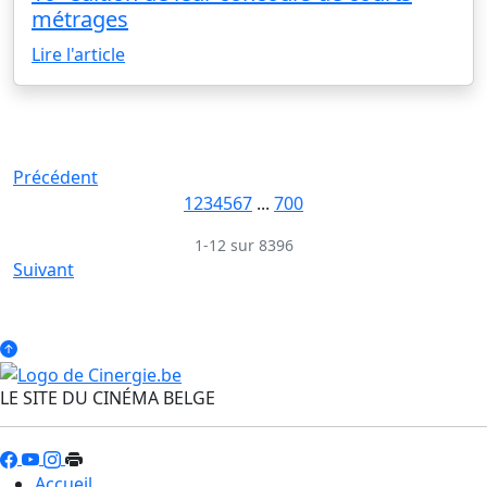
métrages
Lire l'article
Précédent
1
2
3
4
5
6
7
...
700
1-12 sur 8396
Suivant
LE SITE DU CINÉMA BELGE
Accueil