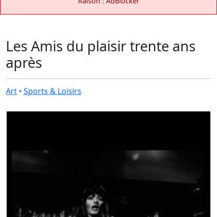
Raison : AdBlocker
Les Amis du plaisir trente ans
après
Art
•
Sports & Loisirs