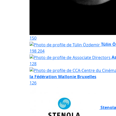
150
Tülin 
198
204
As
128
la Fédération Wallonie Bruxelles
126
Stenola