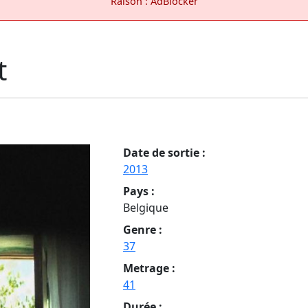
Raison : AdBlocker
t
Date de sortie :
2013
Pays :
Belgique
Genre :
37
Metrage :
41
Durée :