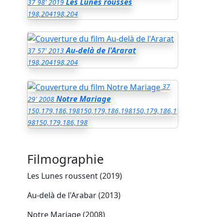
Les Lunes rousses
37
98'
2019
198,204
198,204
Au-delà de l'Ararat
37
57'
2013
198,204
198,204
37
Notre Mariage
29'
2008
150,179,186,198
150,179,186,198
150,179,186,1
98
150,179,186,198
Filmographie
Les Lunes roussent (2019)
Au-delà de l'Arabar (2013)
Notre Mariage (2008)