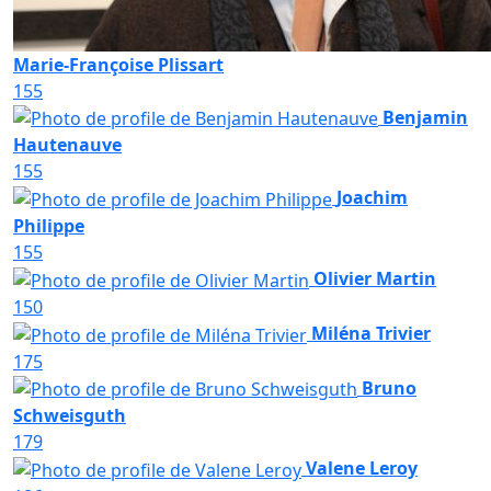
Marie-Françoise Plissart
155
Benjamin
Hautenauve
155
Joachim
Philippe
155
Olivier Martin
150
Miléna Trivier
175
Bruno
Schweisguth
179
Valene Leroy