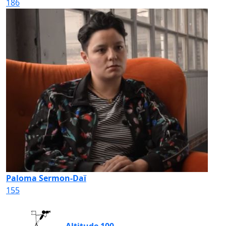
186
Paloma Sermon-Daï
155
Altitude 100