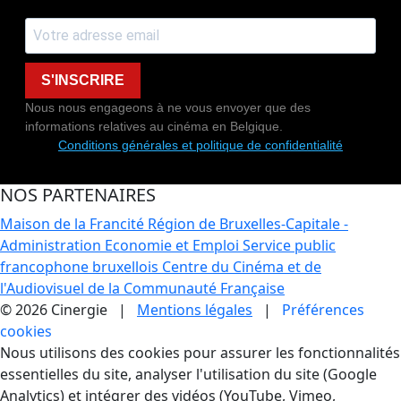
S'INSCRIRE
Nous nous engageons à ne vous envoyer que des
informations relatives au cinéma en Belgique.
Conditions générales et politique de confidentialité
NOS PARTENAIRES
Maison de la Francité
Région de Bruxelles-Capitale -
Administration Economie et Emploi
Service public
francophone bruxellois
Centre du Cinéma et de
l'Audiovisuel de la Communauté Française
© 2026 Cinergie |
Mentions légales
|
Préférences
cookies
Gestion des Cookies
Nous utilisons des cookies pour assurer les fonctionnalités
essentielles du site, analyser l'utilisation du site (Google
Analytics) et intégrer des vidéos (YouTube, Vimeo,