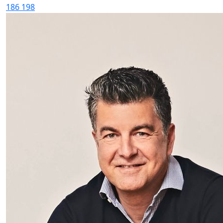
186
198