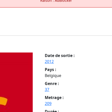
Raison : AdBlocker
Date de sortie :
2012
Pays :
Belgique
Genre :
37
Metrage :
209
Durée :