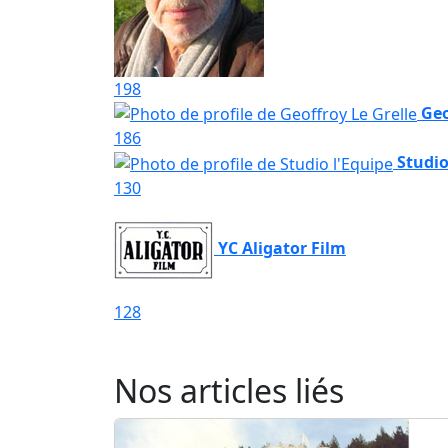
198
Geo
186
Studio
130
YC Aligator Film
128
Nos articles liés