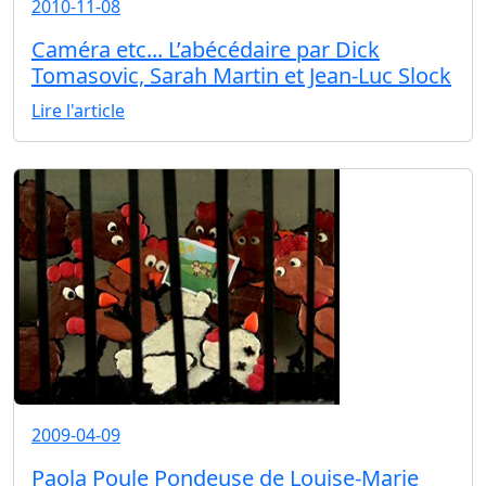
2010-11-08
Caméra etc... L’abécédaire par Dick
Tomasovic, Sarah Martin et Jean-Luc Slock
Lire l'article
2009-04-09
Paola Poule Pondeuse de Louise-Marie