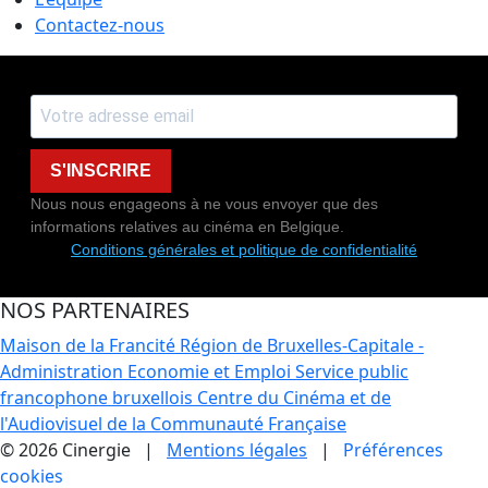
Contactez-nous
S'INSCRIRE
Nous nous engageons à ne vous envoyer que des
informations relatives au cinéma en Belgique.
Conditions générales et politique de confidentialité
NOS PARTENAIRES
Maison de la Francité
Région de Bruxelles-Capitale -
Administration Economie et Emploi
Service public
francophone bruxellois
Centre du Cinéma et de
l'Audiovisuel de la Communauté Française
© 2026 Cinergie |
Mentions légales
|
Préférences
cookies