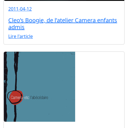
2011-04-12
Cleo’s Boogie, de l’atelier Camera enfants
admis
Lire l'article