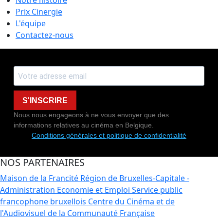
Notre histoire
Prix Cinergie
L'équipe
Contactez-nous
S'INSCRIRE
Nous nous engageons à ne vous envoyer que des
informations relatives au cinéma en Belgique.
Conditions générales et politique de confidentialité
NOS PARTENAIRES
Maison de la Francité
Région de Bruxelles-Capitale -
Administration Economie et Emploi
Service public
francophone bruxellois
Centre du Cinéma et de
l'Audiovisuel de la Communauté Française