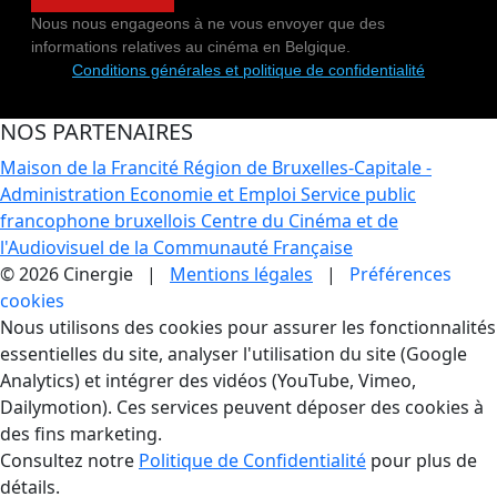
Nous nous engageons à ne vous envoyer que des
informations relatives au cinéma en Belgique.
Conditions générales et politique de confidentialité
NOS PARTENAIRES
Maison de la Francité
Région de Bruxelles-Capitale -
Administration Economie et Emploi
Service public
francophone bruxellois
Centre du Cinéma et de
l'Audiovisuel de la Communauté Française
© 2026 Cinergie |
Mentions légales
|
Préférences
cookies
Gestion des Cookies
Nous utilisons des cookies pour assurer les fonctionnalités
essentielles du site, analyser l'utilisation du site (Google
Analytics) et intégrer des vidéos (YouTube, Vimeo,
Dailymotion). Ces services peuvent déposer des cookies à
des fins marketing.
Consultez notre
Politique de Confidentialité
pour plus de
détails.