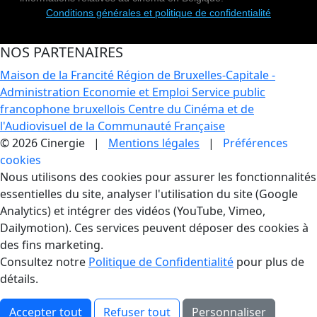
Conditions générales et politique de confidentialité
NOS PARTENAIRES
Maison de la Francité
Région de Bruxelles-Capitale -
Administration Economie et Emploi
Service public
francophone bruxellois
Centre du Cinéma et de
l'Audiovisuel de la Communauté Française
© 2026 Cinergie |
Mentions légales
|
Préférences
cookies
Gestion des Cookies
Nous utilisons des cookies pour assurer les fonctionnalités
essentielles du site, analyser l'utilisation du site (Google
Analytics) et intégrer des vidéos (YouTube, Vimeo,
Dailymotion). Ces services peuvent déposer des cookies à
des fins marketing.
Consultez notre
Politique de Confidentialité
pour plus de
détails.
Accepter tout
Refuser tout
Personnaliser