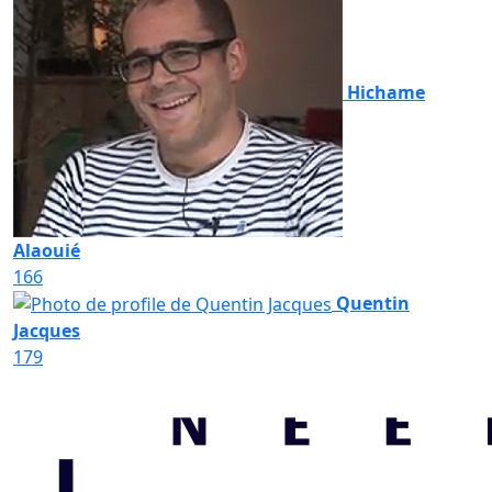
Hichame
Alaouié
166
Quentin
Jacques
179