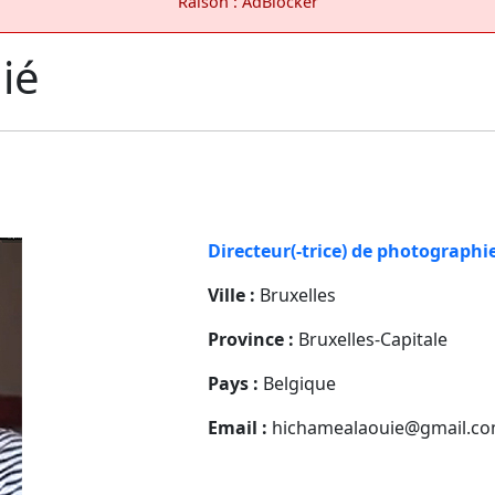
Raison : AdBlocker
ié
Directeur(-trice) de photographi
Ville :
Bruxelles
Province :
Bruxelles-Capitale
Pays :
Belgique
Email :
hichamealaouie@gmail.c