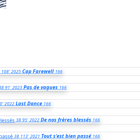
Cap Farewell
108'
2025
166
Pas de vagues
38
91'
2023
166
Last Dance
0'
2022
166
De nos frères blessés
38
95'
2022
166
Tout s'est bien passé
38
113'
2021
166