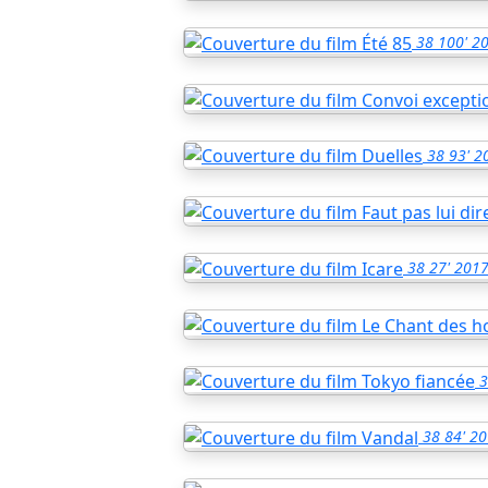
38
100'
2
38
93'
2
38
27'
201
3
38
84'
20