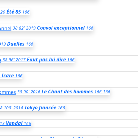
Été 85
020
166
Convoi exceptionnel
38
82'
2019
166
Duelles
019
166
Faut pas lui dire
38
96'
2017
166
Icare
7
166
Le Chant des hommes
38
90'
2016
166,166
Tokyo fiancée
8
100'
2014
166
Vandal
13
166