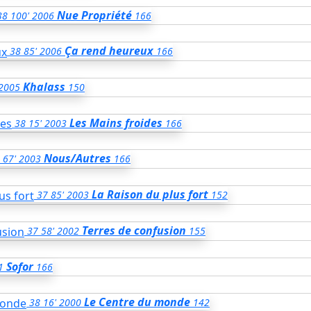
Nue Propriété
38
100'
2006
166
Ça rend heureux
38
85'
2006
166
Khalass
2005
150
Les Mains froides
38
15'
2003
166
Nous/Autres
67'
2003
166
La Raison du plus fort
37
85'
2003
152
Terres de confusion
37
58'
2002
155
Sofor
1
166
Le Centre du monde
38
16'
2000
142