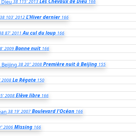
Les Chevaux de Dieu
38
115'
2013
166
L'Hiver dernier
38
103'
2012
166
Au cul du loup
38
87'
2011
166
Bonne nuit
8'
2009
166
Première nuit à Beijing
38
20''
2008
155
La Régate
'
2008
150
Elève libre
5'
2008
166
Boulevard l'Océan
38
19'
2007
166
Missing
0"
2006
166