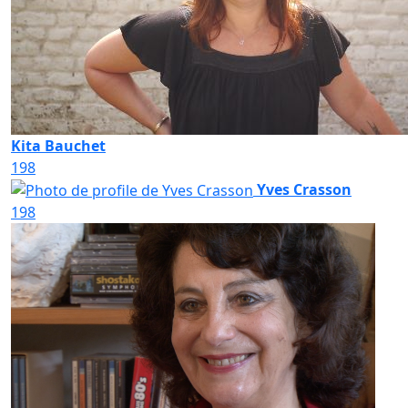
Kita Bauchet
198
Yves Crasson
198