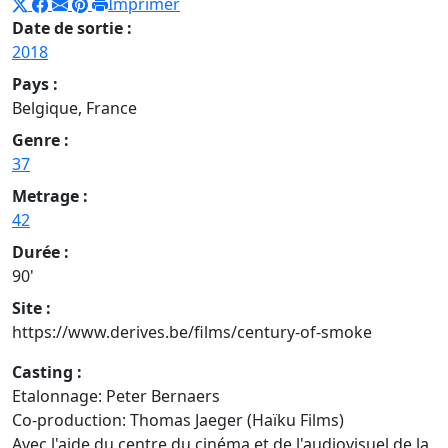
Imprimer
Date de sortie :
2018
Pays :
Belgique, France
Genre :
37
Metrage :
42
Durée :
90'
Site :
https://www.derives.be/films/century-of-smoke
Casting :
Etalonnage: Peter Bernaers
Co-production: Thomas Jaeger (Haïku Films)
Avec l'aide du centre du cinéma et de l'audiovisuel de la