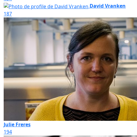
David Vranken
187
Julie Freres
194