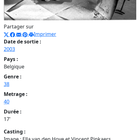
Partager sur
Imprimer
Date de sortie :
2003
Pays :
Belgique
Genre :
38
Metrage :
40
Durée :
17'
Casting :
Image : Ella van den Hove et Vincent Pinkaers.