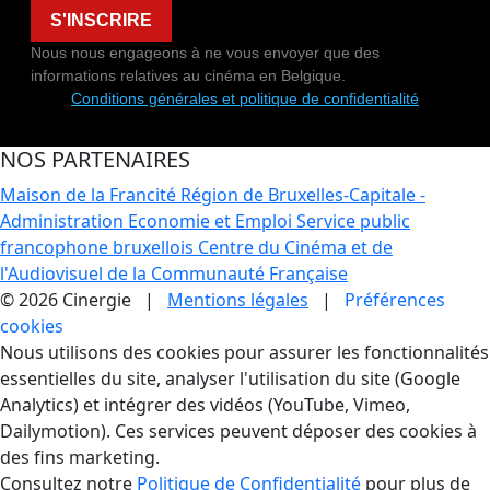
S'INSCRIRE
Nous nous engageons à ne vous envoyer que des
informations relatives au cinéma en Belgique.
Conditions générales et politique de confidentialité
NOS PARTENAIRES
Maison de la Francité
Région de Bruxelles-Capitale -
Administration Economie et Emploi
Service public
francophone bruxellois
Centre du Cinéma et de
l'Audiovisuel de la Communauté Française
© 2026 Cinergie |
Mentions légales
|
Préférences
cookies
Gestion des Cookies
Nous utilisons des cookies pour assurer les fonctionnalités
essentielles du site, analyser l'utilisation du site (Google
Analytics) et intégrer des vidéos (YouTube, Vimeo,
Dailymotion). Ces services peuvent déposer des cookies à
des fins marketing.
Consultez notre
Politique de Confidentialité
pour plus de