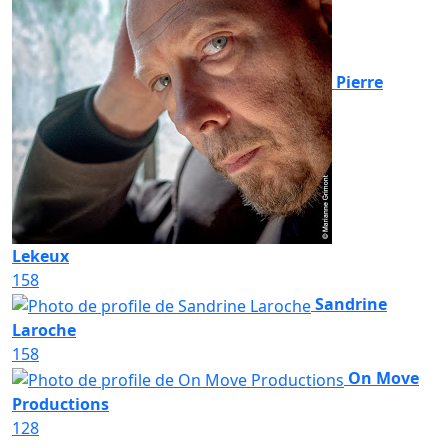
Pierre
Lekeux
158
Sandrine
Laroche
158
On Move
Productions
128