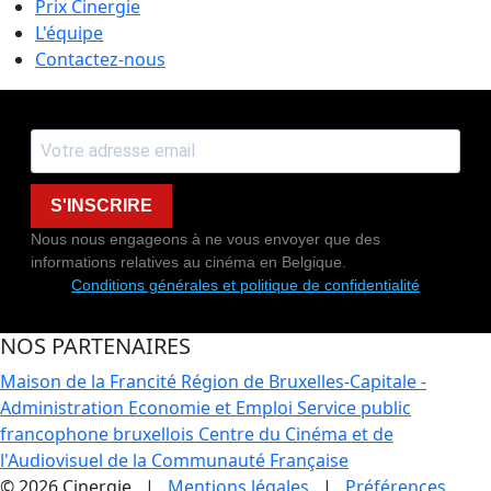
Prix Cinergie
L'équipe
Contactez-nous
S'INSCRIRE
Nous nous engageons à ne vous envoyer que des
informations relatives au cinéma en Belgique.
Conditions générales et politique de confidentialité
NOS PARTENAIRES
Maison de la Francité
Région de Bruxelles-Capitale -
Administration Economie et Emploi
Service public
francophone bruxellois
Centre du Cinéma et de
l'Audiovisuel de la Communauté Française
© 2026 Cinergie |
Mentions légales
|
Préférences