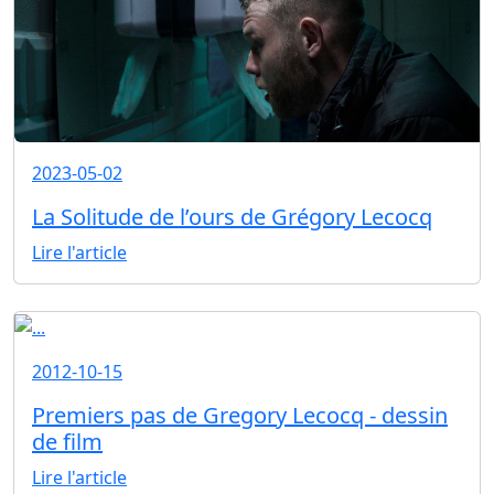
2023-05-02
La Solitude de l’ours de Grégory Lecocq
Lire l'article
2012-10-15
Premiers pas de Gregory Lecocq - dessin
de film
Lire l'article