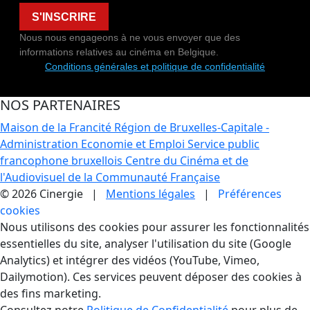
S'INSCRIRE
Nous nous engageons à ne vous envoyer que des
informations relatives au cinéma en Belgique.
Conditions générales et politique de confidentialité
NOS PARTENAIRES
Maison de la Francité
Région de Bruxelles-Capitale -
Administration Economie et Emploi
Service public
francophone bruxellois
Centre du Cinéma et de
l'Audiovisuel de la Communauté Française
© 2026 Cinergie |
Mentions légales
|
Préférences
cookies
Gestion des Cookies
Nous utilisons des cookies pour assurer les fonctionnalités
essentielles du site, analyser l'utilisation du site (Google
Analytics) et intégrer des vidéos (YouTube, Vimeo,
Dailymotion). Ces services peuvent déposer des cookies à
des fins marketing.