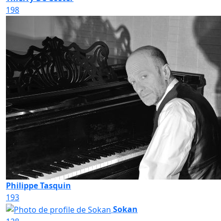
198
Philippe Tasquin
193
Sokan