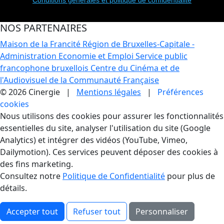
NOS PARTENAIRES
Maison de la Francité
Région de Bruxelles-Capitale -
Administration Economie et Emploi
Service public
francophone bruxellois
Centre du Cinéma et de
l'Audiovisuel de la Communauté Française
© 2026 Cinergie |
Mentions légales
|
Préférences
cookies
Gestion des Cookies
Nous utilisons des cookies pour assurer les fonctionnalités
essentielles du site, analyser l'utilisation du site (Google
Analytics) et intégrer des vidéos (YouTube, Vimeo,
Dailymotion). Ces services peuvent déposer des cookies à
des fins marketing.
Consultez notre
Politique de Confidentialité
pour plus de
détails.
Accepter tout
Refuser tout
Personnaliser