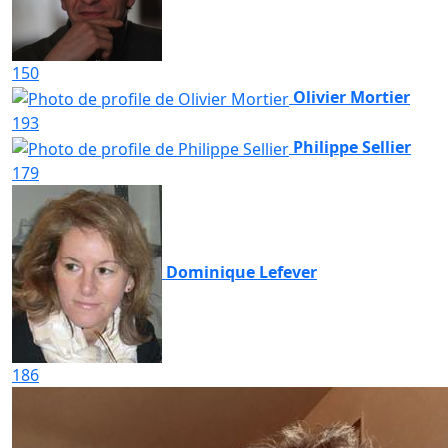
150
Olivier Mortier
193
Philippe Sellier
179
Dominique Lefever
186